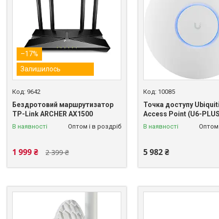
–17%
Залишилось
9642
10085
Бездротовий маршрутизатор
Точка доступу Ubiquiti
TP-Link ARCHER AX1500
Access Point (U6-PLUS
В наявності
Оптом і в роздріб
В наявності
Оптом 
1 999 ₴
5 982 ₴
2 399 ₴