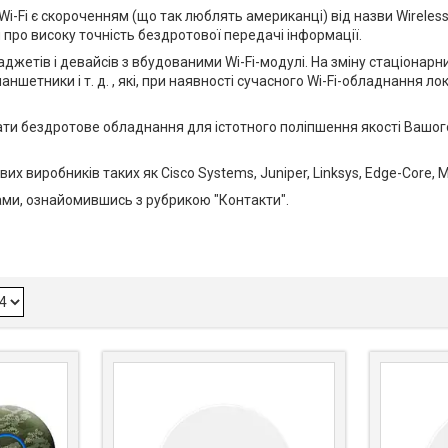
 Wi-Fi є скороченням (що так люблять американці) від назви Wireless
про високу точність бездротової передачі інформації.
гаджетів і девайсів з вбудованими Wi-Fi-модулі. На зміну стаціонар
аншетники і т. д. , які, при наявності сучасного Wi-Fi-обладнання л
ати бездротове обладнання для істотного поліпшення якості Вашог
 виробників таких як Cisco Systems, Juniper, Linksys, Edge-Core, Mik
ами, ознайомившись з рубрикою "Контакти".