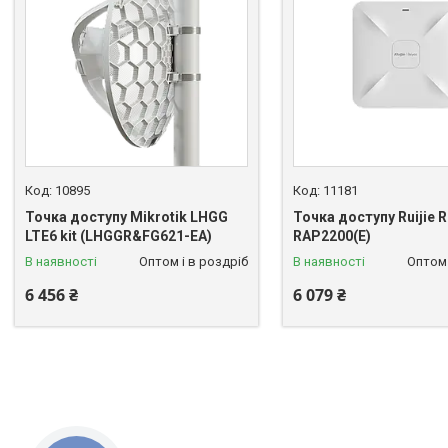
10895
11181
Точка доступу Mikrotik LHGG
Точка доступу Ruijie 
LTE6 kit (LHGGR&FG621-EA)
RAP2200(E)
В наявності
Оптом і в роздріб
В наявності
Оптом 
6 456 ₴
6 079 ₴