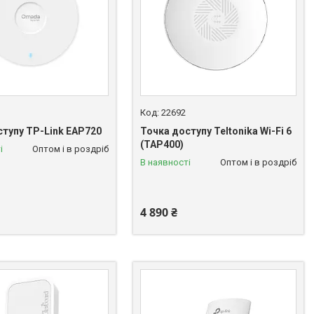
22692
ступу TP-Link EAP720
Точка доступу Teltonika Wi-Fi 6
(TAP400)
і
Оптом і в роздріб
В наявності
Оптом і в роздріб
4 890 ₴