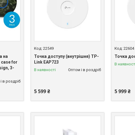
22549
22604
а на
Точка доступу (внутрішня) TP-
Точка до
 case for
Link EAP723
В наявност
ign, 3-
В наявності
Оптом і в роздріб
і в роздріб
5 599 ₴
5 999 ₴