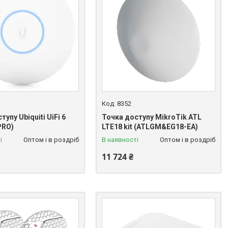
8352
тупу Ubiquiti UiFi 6
Точка доступу MikroTik ATL
PRO)
LTE18 kit (ATLGM&EG18-EA)
і
Оптом і в роздріб
В наявності
Оптом і в роздріб
11 724 ₴