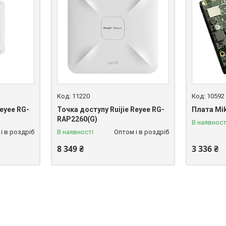
11220
10592
Reyee RG-
Точка доступу Ruijie Reyee RG-
Плата Mi
RAP2260(G)
В наявност
і в роздріб
В наявності
Оптом і в роздріб
8 349 ₴
3 336 ₴