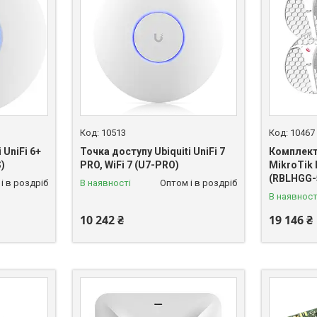
10513
10467
 UniFi 6+
Точка доступу Ubiquiti UniFi 7
Комплект
)
PRO, WiFi 7 (U7-PRO)
MikroTik 
(RBLHGG-
і в роздріб
В наявності
Оптом і в роздріб
В наявност
10 242 ₴
19 146 ₴