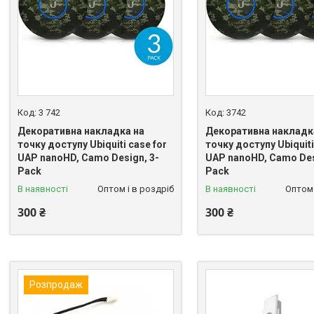
3 742
3742
Декоративна накладка на
Декоративна накладк
точку доступу Ubiquiti case for
точку доступу Ubiquiti
UAP nanoHD, Camo Design, 3-
UAP nanoHD, Camo Des
Pack
Pack
В наявності
Оптом і в роздріб
В наявності
Оптом 
300 ₴
300 ₴
Розпродаж