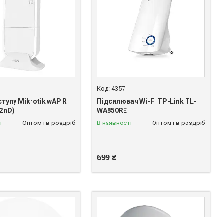
4357
тупу Mikrotik wAP R
Підсилювач Wi-Fi TP-Link TL-
2nD)
WA850RE
і
Оптом і в роздріб
В наявності
Оптом і в роздріб
699 ₴