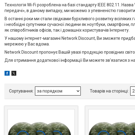
Технологія Wi-Fi розроблена на базі стандарту IEEE 802.11. Назва
передачі», в даному випадку, ми можемо з упевненістю говорити 
В останні роки ми стали свідками бурхливого розвитку всіляких 
і необхідні супутники сучасної людини як ноутбуки, смартфони, пл
як співробітників офісів, так і домашніх користувачів Інтернету.
У нашому інтернет-магазині Network Discount, Ви зможете придб
мережею у Вас вдома.
Network Discount пропонує Вашій увазі продукцію провідних світових
Для отримання додаткової інформації Ви можете зв'язатися з н