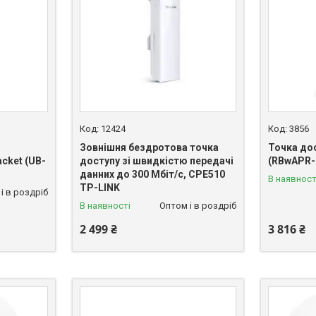
12424
3856
Зовнішня бездротова точка
Точка дос
cket (UB-
доступу зі швидкістю передачі
(RBwAPR-
данних до 300 Мбіт/с, CPE510
В наявност
TP-LINK
і в роздріб
В наявності
Оптом і в роздріб
2 499 ₴
3 816 ₴