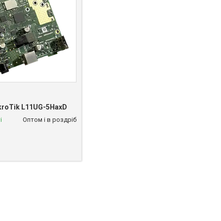
kroTik L11UG-5HaxD
і
Оптом і в роздріб