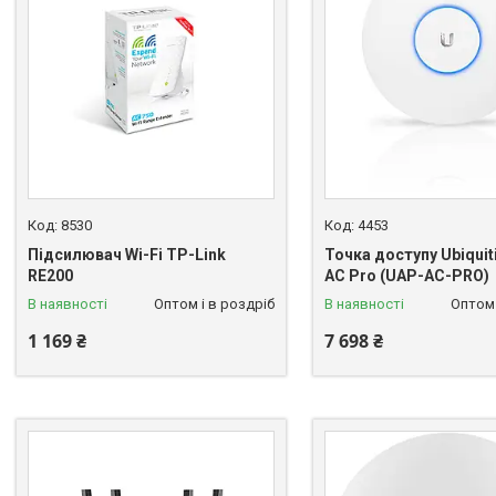
8530
4453
Підсилювач Wi-Fi TP-Link
Точка доступу Ubiquiti
RE200
AC Pro (UAP-AC-PRO)
В наявності
Оптом і в роздріб
В наявності
Оптом 
1 169 ₴
7 698 ₴