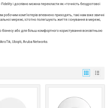
-Fidelity і дослівно можна перекласти як «точність бездротової
ним робочим комп'ютерів впевнено приходять, такі нам вже звичні
окальної мережі, істотно полегшують життя і існування в мережі,
о бізнесу або для більш комфортного користування всесвітньою
roTik, Ubiqiti, Aruba Networks.