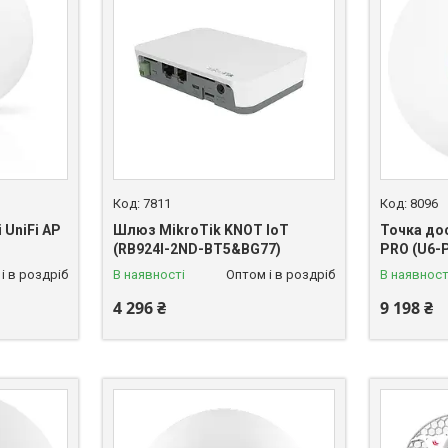
7811
8096
 UniFi AP
Шлюз MikroTik KNOT IoT
Точка дос
(RB924I-2ND-BT5&BG77)
PRO (U6-
і в роздріб
В наявності
Оптом і в роздріб
В наявност
4 296 ₴
9 198 ₴