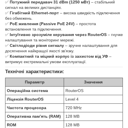
✅
Потужний передавач 31 dBm (1250 мВт)
– стабільний
сигнал на великих дистанціях.
✅
Гігабітний Ethernet-порт
– висока швидкість підключення
без обмежень.
✅
PoE живлення (Passive PoE 24V)
– простота
встановлення та підключення.
✅
Інтуїтивно зрозуміле керування через RouterOS
– гнучке
налаштування та моніторинг мережі.
✅
Світлодіоди рівня сигналу
– зручне налаштування для
досягнення найкращої якості зв’язку.
✅
Компактний та міцний корпус із захистом від УФ
–
витримує екстремальні умови експлуатації.
Технічні характеристики:
Параметр
Значення
Операційна система
RouterOS
Ліцензія RouterOS
Level 4
Частота процесора
720 MHz
Оперативна пам’ять (RAM)
128 MB
ROM
128 MB