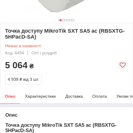
Точка доступу MikroTik SXT SA5 ac (RBSXTG-
5HPacD-SA)
Немає в наявності
Код: 4494
Опт і роздріб
5 064
₴
4 938 ₴
від 3 шт.
Опис
Характеристики
Доставка
Оплата
Умови п
Опис
Точка доступу MikroTik SXT SA5 ac (RBSXTG-
5HPacD-SA)