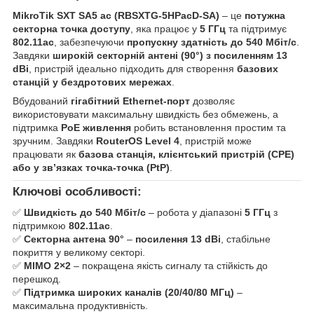
MikroTik SXT SA5 ac (RBSXTG-5HPacD-SA)
– це
потужна
секторна точка доступу
, яка працює у
5 ГГц
та підтримує
802.11ac
, забезпечуючи
пропускну здатність до 540 Мбіт/с
.
Завдяки
широкій секторній антені (90°) з посиленням 13
dBi
, пристрій ідеально підходить для створення
базових
станцій у бездротових мережах
.
Вбудований
гігабітний Ethernet-порт
дозволяє
використовувати максимальну швидкість без обмежень, а
підтримка
PoE живлення
робить встановлення простим та
зручним. Завдяки
RouterOS Level 4
, пристрій може
працювати як
базова станція, клієнтський пристрій (CPE)
або у зв’язках точка-точка (PtP)
.
Ключові особливості:
✅
Швидкість до 540 Мбіт/с
– робота у діапазоні
5 ГГц
з
підтримкою
802.11ac
.
✅
Секторна антена 90°
–
посилення 13 dBi
, стабільне
покриття у великому секторі.
✅
MIMO 2×2
– покращена якість сигналу та стійкість до
перешкод.
✅
Підтримка широких каналів (20/40/80 МГц)
–
максимальна продуктивність.