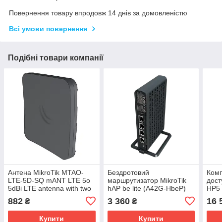
Повернення товару впродовж 14 днів за домовленістю
Всі умови повернення
Подібні товари компанії
Антена MikroTik MTAO-
Бездротовий
Комп
LTE-5D-SQ mANT LTE 5o
маршрутизатор MikroTik
дост
5dBi LTE antenna with two
hAP be lite (A42G-HbeP)
HP5
SMA connectors
XL4p
882
3 360
16 
₴
₴
Купити
Купити