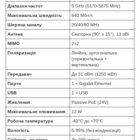
Діапазон частот
5 GHz (5170-5875 MHz)
Максимальна швидкість
540 Мбіт/с
Ширина каналу
20/40/80 MHz
Антена
Секторна (90° х 15°), 13 dBi
MIMO
2×2
Поляризація
Лінійна, ортогональна
(горизонтальна +
вертикальна)
Передавач
До 31 dBm (1250 мВт)
Порти
1 × Gigabit Ethernet
USB
1 × USB
Живлення
Passive PoE (24V)
Максимальне споживання
12 W
Робоча температура
-40°C до +70°C
Вологість
5-95% (без конденсації)
Стійкість до вітру
До 200 км/год