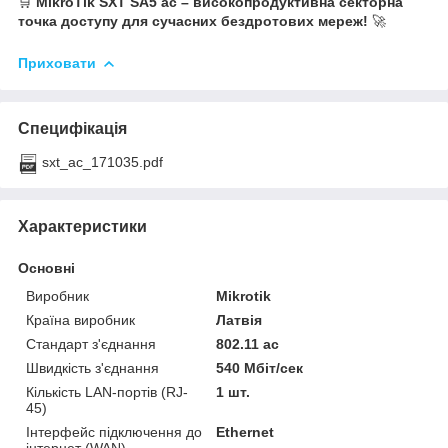
🛒
MikroTik SXT SA5 ac – високопродуктивна секторна
точка доступу для сучасних бездротових мереж!
🚀
Приховати
Специфікація
sxt_ac_171035.pdf
Характеристики
Основні
Виробник
Mikrotik
Країна виробник
Латвія
Стандарт з'єднання
802.11 ac
Швидкість з'єднання
540 Мбіт/сек
Кількість LAN-портів (RJ-
1 шт.
45)
Інтерфейс підключення до
Ethernet
інтернет (WAN)