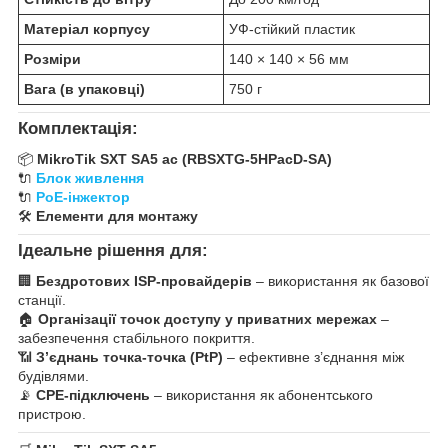
Матеріал корпусу
УФ-стійкий пластик
Розміри
140 × 140 × 56 мм
Вага (в упаковці)
750 г
Комплектація:
📦
MikroTik SXT SA5 ac (RBSXTG-5HPacD-SA)
🔌
Блок живлення
🔌
PoE-інжектор
🛠
Елементи для монтажу
Ідеальне рішення для:
🏢
Бездротових ISP-провайдерів
– використання як базової
станції.
🏠
Організації точок доступу у приватних мережах
–
забезпечення стабільного покриття.
📶
З’єднань точка-точка (PtP)
– ефективне з’єднання між
будівлями.
📡
CPE-підключень
– використання як абонентського
пристрою.