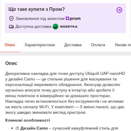
Що таке купити з Пром?
Замовлення під захистом
Доступна доставка
Опис
Характеристики
Доставка
Оплата
Умови п
Опис
Декоративна накладка для точки доступу Ubiquiti UAP nanoHD
у дизайні Camo — це стильне рішення для маскування та
персоналізації мережевого обладнання. Аксесуар дозволяє
органічно вписати точку доступу в інтер’єр або зробити її
менш помітною в комерційних чи домашніх просторах.
Накладка легко встановлюється без інструментів і не впливає
на якість сигналу Wi-Fi. У комплекті — 3 змінні панелі, що дає
змогу швидко змінювати вигляд пристрою.
Ключові особливості
🎨
Дизайн Camo
– сучасний камуфляжний стиль для