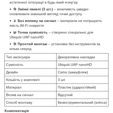
естетичної інтеграції в будь-який інтер’єр
🔄
Змінні панелі (3 шт.)
– можливість швидко
оновлювати зовнішній вигляд точки доступу
📡
Без впливу на сигнал
– матеріали не погіршують
якість Wi-Fi покриття
🧩
Точна сумісність
– створено спеціально для
Ubiquiti UAP nanoHD
🛠
Простий монтаж
– установка без інструментів за
кілька секунд
Тип аксесуара
Декоративна накладка
Сумісність
Ubiquiti UAP nanoHD
Дизайн
Camo (камуфляж)
Кількість у комплекті
3 шт.
Матеріал
Пластик (ударостійкий)
Вплив на сигнал
Відсутній
Спосіб монтажу
Безінструментальний (кліпса)
Комплектація