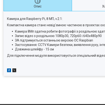
Опис
Х
Камера для Raspberry Pi, 8 МП, v.2.1:
Компактна камера стане невід'ємною частиною в проектах охор
Камера 8Мп здатна робити фотографії з роздільною здат
Запис відео з роздільною 1080p30, 720p60 і 640x480p90
ЗА підтримується останньою версією ОС Raspbian
Застосування: CCTV Камери безпеки, виявлення руху, ін
Довжина шлейфу - 15 см
Для підключення модуля використовується спеціальний відеовхі