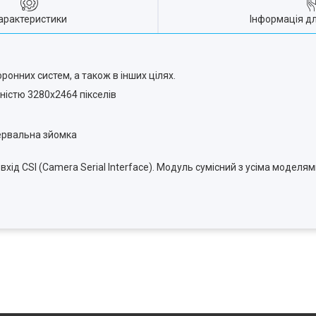
арактеристики
Інформація д
онних систем, а також в інших цілях.
ністю 3280x2464 пікселів
тервальна зйомка
д CSI (Camera Serial Interface). Модуль сумісний з усіма моделями