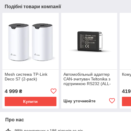
Подібні товари компанії
Mesh система TP-Link
Автомобільный адаптер
Кому
Deco S7 (2-pack)
CAN-зчитувач Teltonika з
підтримкою RS232 (ALL-
CAN300_RS)
4 999
419
₴
Ціну уточнюйте
Купити
Про нас
98% позитивних з 186 відгуків за рік