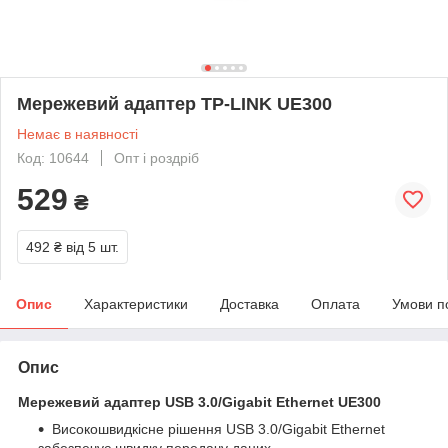
Мережевий адаптер TP-LINK UE300
Немає в наявності
Код: 10644
Опт і роздріб
529
₴
492 ₴
від 5 шт.
Опис
Характеристики
Доставка
Оплата
Умови п
Опис
Мережевий адаптер USB 3.0/Gigabit Ethernet
UE300
Високошвидкісне рішення USB 3.0/Gigabit Ethernet
забезпечує швидку передачу даних