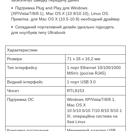
Підтримка Plug and Play для Windows
(XP/Vista/7/8/8.1), Mac OS X (10.9/10.10), Linux OS.
Примітка: для Mac OS X (10.5-10.8) необхідний драйвер
Складаний портативний дизайн ідеально підходить
для ноутбуків типу Ultrabook
Характеристики
Розміри
71 x 26 x 16,2 мм
Тип інтерфейсу
1 порт Ethernet 10/100/1000
Мбіт/с (роз'єм RJ45)
Вхідний інтерфейс
1 порт USB 3.0
Чіпсет
RTL8153
Підтримка OC
Windows XP/Vista/7/8/8.1,
Mac OS X
10.5/10.6/10.7/10.8/10.9/10.1
0/, операційна система на
базі Linux
Комплект постачання
Мережевий адаптер USB