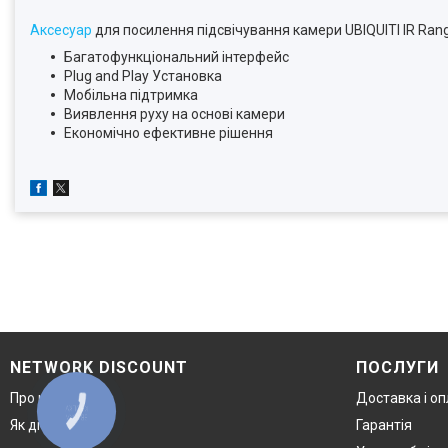
Аксесуар
для посилення підсвічування камери UBIQUITI IR Ran
Багатофункціональний інтерфейс
Plug and Play Установка
Мобільна підтримка
Виявлення руху на основі камери
Економічно ефективне рішення
NETWORK DISCOUNT
ПОСЛУГИ
Про компанію
Доставка і о
КНОПКА
ЗВ'ЯЗКУ
Як дістатися
Гарантія