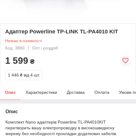
Адаптер Powerline TP-LINK TL-PA4010 KIT
Немає в наявності
Код: 3880
Опт і роздріб
1 599
₴
1 446 ₴
від 4 шт.
Опис
Характеристики
Доставка
Оплата
Умови п
Опис
Комплект Nano адаптерів Powerline TL-PA4010KIT
перетворить вашу електропроводку в високошвидкісну
мережу без необхідності прокладки додаткових кабелів.