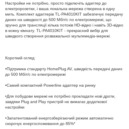
Настройки не потрібно, просто підключіть адаптер до
електророзетки, і ваша локальна мережа створена в одну
мить. Комплект адаптерів ТL-PA4010KIT забезпечує передачу
даних на швидкості до 500 Мбіт/с по електромережі, що
зручно для трансляції кілька потоків HD-відео і навіть 3D-відео
в кожну кімнату. ТL-PA4010KIT - прекрасний вибір для
швидкого створення розважальної мультимедіа-мережі.
Короткий огляд:
•Підтримка стандарту HomePlug AV, швидкість передачі даних
до 500 Мбіт/с по електромережі
•Самий компактний Powerline адаптер на ринку
•Для побудови мережі не потрібно прокладати нові дроти,
завдяки Plug and Play пристрій не вимагає додаткової
настройки
•Запатентований енергозберігаючий режим автоматично
скорочує енергоспоживання до 85%*