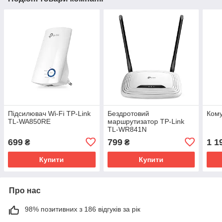
Підсилювач Wi-Fi TP-Link
Бездротовий
Ком
TL-WA850RE
маршрутизатор TP-Link
TL-WR841N
699
799
1 1
₴
₴
Купити
Купити
Про нас
98% позитивних з 186 відгуків за рік