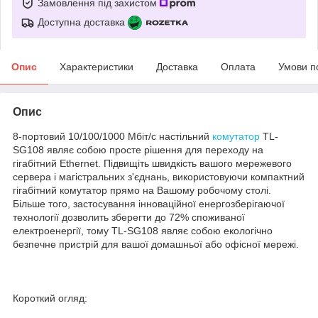
Замовлення під захистом
Доступна доставка
Опис
Характеристики
Доставка
Оплата
Умови п
Опис
8-портовий 10/100/1000 Мбіт/с настільний
комутатор
TL-
SG108 являє собою просте рішення для переходу на
гігабітний Ethernet. Підвищіть швидкість вашого мережевого
сервера і магістральних з'єднань, використовуючи компактний
гігабітний комутатор прямо на Вашому робочому столі.
Більше того, застосування інноваційної енергозберігаючої
технології дозволить зберегти до 72% споживаної
електроенергії, тому TL-SG108 являє собою екологічно
безпечне пристрій для вашої домашньої або офісної мережі.
Короткий огляд: