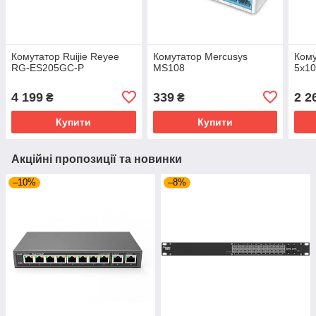
Комутатор Ruijie Reyee
Комутатор Mercusys
Кому
RG-ES205GC-P
MS108
5х10
4 199
339
2 2
₴
₴
Купити
Купити
Акційні пропозиції та новинки
–10%
–8%