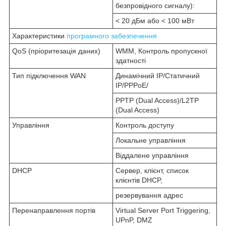
безпровідного сигналу):
< 20 дБм або < 100 мВт
Характеристики
програмного забезпечення
QoS (пріоритезація даних)
WMM, Контроль пропускної
здатності
Тип підключення WAN
Динамічний IP/Статичний
IP/PPPoE/
PPTP (Dual Access)/L2TP
(Dual Access)
Управління
Контроль доступу
Локальне управління
Віддалене управління
DHCP
Сервер, клієнт, список
клієнтів DHCP,
резервування адрес
Перенаправлення портів
Virtual Server Port Triggering,
UPnP, DMZ