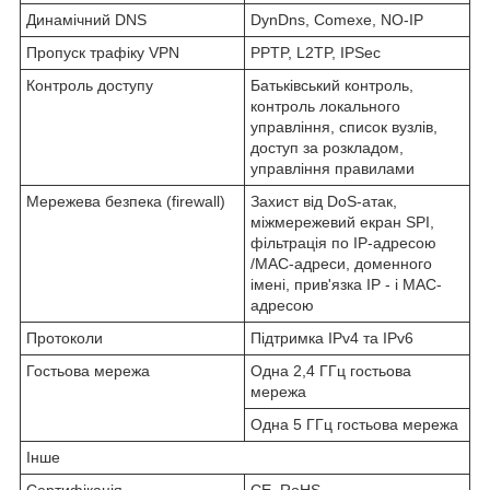
Динамічний DNS
DynDns, Comexe, NO-IP
Пропуск трафіку VPN
PPTP, L2TP, IPSec
Контроль доступу
Батьківський контроль,
контроль локального
управління, список вузлів,
доступ за розкладом,
управління правилами
Мережева безпека (firewall)
Захист від DoS-атак,
міжмережевий екран SPI,
фільтрація по IP-адресою
/MAC-адреси, доменного
імені, прив'язка IP - і MAC-
адресою
Протоколи
Підтримка IPv4 та IPv6
Гостьова мережа
Одна 2,4 ГГц гостьова
мережа
Одна 5 ГГц гостьова мережа
Інше