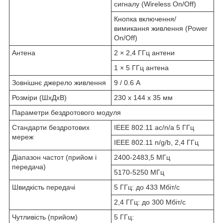
сигналу (Wireless On/Off)
Кнопка включення/
вимикання живлення (Power
On/Off)
Антена
2 × 2,4 ГГц антени
1 × 5 ГГц антена
Зовнішнє джерело живлення
9 / 0.6 А
Розміри (ШхДхВ)
230 x 144 x 35 мм
Параметри бездротового модуля
Стандарти бездротових
IEEE 802.11 ac/n/a 5 ГГц
мереж
IEEE 802.11 n/g/b, 2,4 ГГц
Діапазон частот (прийом і
2400-2483,5 МГц
передача)
5170-5250 МГц
Швидкість передачі
5 ГГц: до 433 Мбіт/с
2,4 ГГц: до 300 Мбіт/с
Чутливість (прийом)
5 ГГц: