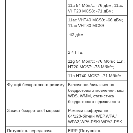
11a 54 Мбіт/с: -76 дБм; 11ac
VHT20 MCS8: -71 дБм;
11ac VHT40 MCS9: -66 дБм;
11ac VHT80 MCS9:
-62 дБм
2,4 ГГц:
11g 54 Мбіт/с: -76 Мбіт/с 11n;
HT20 MCS7: -73 Мбіт/с;
11n HT40 MCS7: -71 Мбіт/с
Функції бездротового режиму
Включення/виключення
бездротового мовлення, міст
WDS, WMM, статистика
бездротового підключення
Захист бездротової мережі
Режими шифрування:
64/128-бітний WEP,WPA /
WPA2,WPA-PSK/ WPA2-PSK
Потужність передавача
EIRP (Потужність