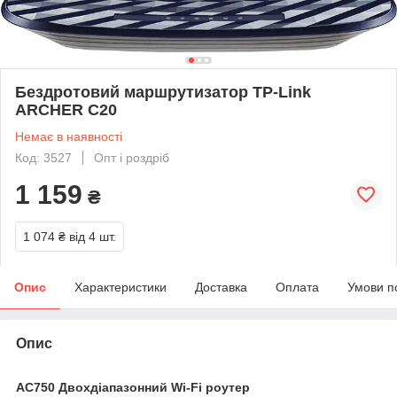
Бездротовий маршрутизатор TP-Link
ARCHER C20
Немає в наявності
Код: 3527
Опт і роздріб
1 159
₴
1 074 ₴
від 4 шт.
Опис
Характеристики
Доставка
Оплата
Умови п
Опис
AC750 Двохдіапазонний Wi-Fi роутер