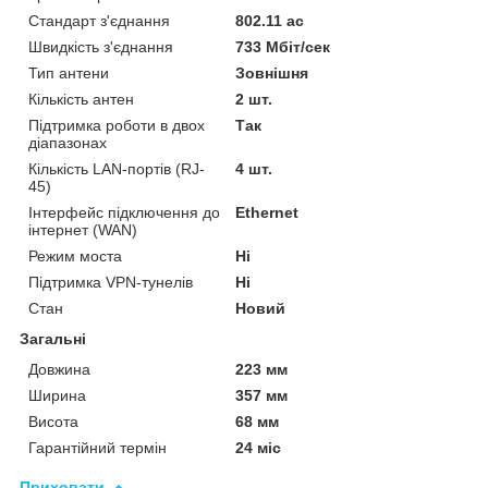
Стандарт з'єднання
802.11 ac
Швидкість з'єднання
733 Мбіт/сек
Тип антени
Зовнішня
Кількість антен
2 шт.
Підтримка роботи в двох
Так
діапазонах
Кількість LAN-портів (RJ-
4 шт.
45)
Інтерфейс підключення до
Ethernet
інтернет (WAN)
Режим моста
Ні
Підтримка VPN-тунелів
Ні
Стан
Новий
Загальні
Довжина
223 мм
Ширина
357 мм
Висота
68 мм
Гарантійний термін
24 міс
Приховати