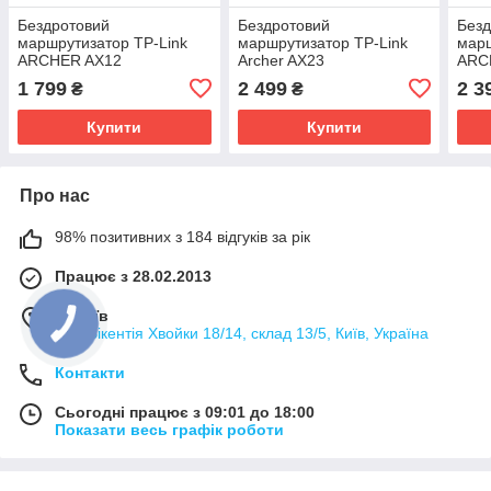
Бездротовий
Бездротовий
Безд
маршрутизатор TP-Link
маршрутизатор TP-Link
марш
ARCHER AX12
Archer AX23
ARC
1 799
2 499
2 3
₴
₴
Купити
Купити
Про нас
98% позитивних з 184 відгуків за рік
Працює з 28.02.2013
м. Київ
вул. Вікентія Хвойки 18/14, склад 13/5, Київ, Україна
Контакти
Сьогодні працює з 09:01 до 18:00
Показати весь графік роботи