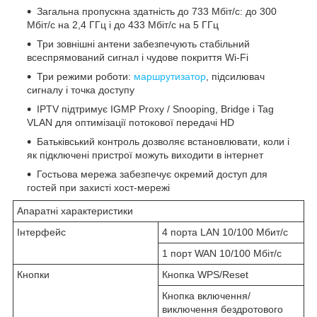
Загальна пропускна здатність до 733 Мбіт/с: до 300
Мбіт/с на 2,4 ГГц і до 433 Мбіт/с на 5 ГГц
Три зовнішні антени забезпечують стабільний
всеспрямований сигнал і чудове покриття Wi-Fi
Три режими роботи:
маршрутизатор
, підсилювач
сигналу і точка доступу
IPTV підтримує IGMP Proxy / Snooping, Bridge і Tag
VLAN для оптимізації потокової передачі HD
Батьківський контроль дозволяє встановлювати, коли і
як підключені пристрої можуть виходити в інтернет
Гостьова мережа забезпечує окремий доступ для
гостей при захисті хост-мережі
Апаратні характеристики
Інтерфейс
4 порта LAN 10/100 Мбит/с
1 порт WAN 10/100 Мбіт/с
Кнопки
Кнопка WPS/Reset
Кнопка включення/
виключення бездротового