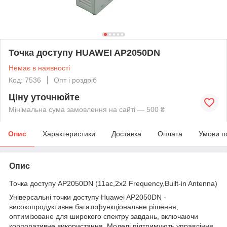
Точка доступу HUAWEI AP2050DN
Немає в наявності
Код: 7536
Опт і роздріб
Ціну уточнюйте
Мінімальна сума замовлення на сайті — 500 ₴
Опис
Характеристики
Доставка
Оплата
Умови п
Опис
Точка доступу AP2050DN (11ac,2x2 Frequency,Built-in Antenna)
Універсальні точки доступу Huawei AP2050DN -
високопродуктивне багатофункціональне рішення,
оптимізоване для широкого спектру завдань, включаючи
корпоративне використання. Моделі підтримують управління