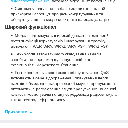
відеоспостереження
, потокове відео, IP-телефонія і т. д.
Система управління на базі хмарних технологій
прискорює і спрощує процеси конфігурування та
обслуговування, знижуючи витрати на експлуатацію.
Широкий функціонал
Моделі підтримують широкий діапазон технологій
аутентифікації користувачів і шифрування трафіку,
включаючи WEP, WPA, WPA2, WPA-PSK і WPA2-PSK.
Технологія автоматичного сканування каналів і
запобігання перешкод підвищує надійність і
ефективність мережевого з'єднання.
Розширені можливості якості обслуговування QoS
включають в себе відображення і планування черги
пакетів, обмеження настроюваної смугою пропускання,
автоматичне регулювання смуги пропускання на основі
кількості користувачів і стану середовища радіозв'язку, а
також розклад ефірного часу.
Приховати