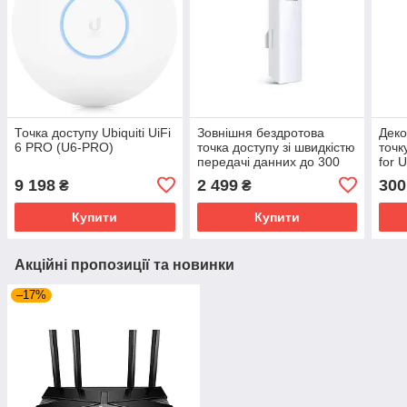
Точка доступу Ubiquiti UiFi
Зовнішня бездротова
Деко
6 PRO (U6-PRO)
точка доступу зі швидкістю
точк
передачі данних до 300
for 
Мбіт/с, CPE510 TP-LINK
Desi
9 198
2 499
300
₴
₴
Купити
Купити
Акційні пропозиції та новинки
–17%