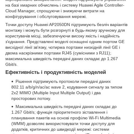
на базі хмарних обчислень і систему Huawei Agile Controller-
Cloud Manager, спрощуючи і знижуючи витрати на
конфігурування і обслуговування мережі.
Точки доступу Huawei AP2050DN підтримують безліч варіантів
монтажу і можуть бути розгорнуті в будь-якому зручному для
користувачів місці, забезпечуючи високу якість і надійність
з'єднання. Представлені моделі оснащені одним портом GE
висхідної лінії зв'язку, чотирма портами низхідній лінії GE і
двома наскрізними портами RJ45 (сумісними з RJ11);
максимальна швидкість передачі даних складає до 1.267
Gbit/s.
Ефективність і продуктивність моделей
Рішення підтримують протоколи передачі даних
802.11 a/b/g/n/ac/ac wave 2, кодування сигналу за типом
2x2 MIMO (Multiple Input Multiple Output) і два
просторових потоку.
Максимальна швидкість передачі даних складає до
1.267 Gbit/s; функція пріоритетного зіставлення і
планування пакетів на основі профілю Wi-Fi Multimedia
(WMM) дозволяє використовувати точки доступу для
додатків, критичних до швидкодії мережі: системи