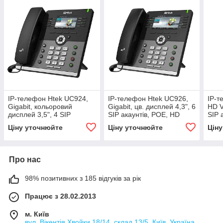
IP-телефон Htek UC924,
IP-телефон Htek UC926,
IP-т
Gigabit, кольоровий
Gigabit, цв. дисплей 4,3", 6
HD V
дисплей 3,5", 4 SIP
SIP акаунтів, POE, HD
SIP 
акаунту, PoE
Voice
Ціну уточнюйте
Ціну уточнюйте
Цін
Про нас
98% позитивних з 185 відгуків за рік
Працює з 28.02.2013
м. Київ
вул. Вікентія Хвойки 18/14, склад 13/5, Київ, Україна