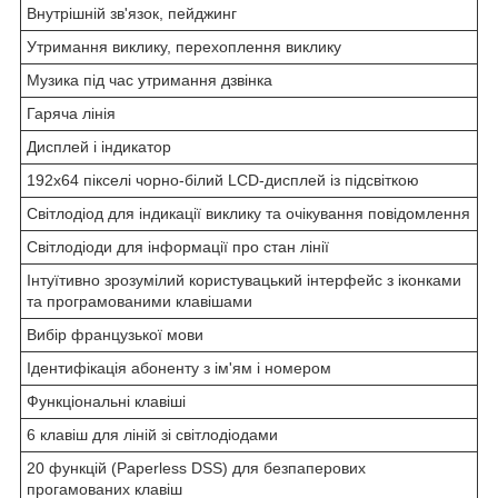
Внутрішній зв'язок, пейджинг
Утримання виклику, перехоплення виклику
Музика під час утримання дзвінка
Гаряча лінія
Дисплей і індикатор
192x64 пікселі чорно-білий LCD-дисплей із підсвіткою
Світлодіод для індикації виклику та очікування повідомлення
Світлодіоди для інформації про стан лінії
Інтуїтивно зрозумілий користувацький інтерфейс з іконками
та програмованими клавішами
Вибір французької мови
Ідентифікація абоненту з ім'ям і номером
Функціональні клавіші
6 клавіш для ліній зі світлодіодами
20 функцій (Paperless DSS) для безпаперових
прогамованих клавіш