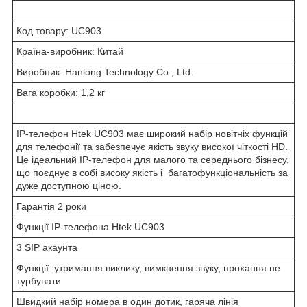
Код товару: UC903
Країна-виробник: Китай
Виробник: Hanlong Technology Co., Ltd.
Вага коробки: 1,2 кг
IP-телефон Htek UC903 має широкий набір новітніх функцій
для телефонії та забезпечує якість звуку високої чіткості HD.
Це ідеальний IP-телефон для малого та середнього бізнесу,
що поєднує в собі високу якість і
багатофункціональність за
дуже доступною ціною.
Гарантія 2 роки
Функції IP-телефона Htek UC903
3 SIP акаунта
Функції: утримання виклику, вимкнення звуку, прохання не
турбувати
Швидкий набір номера в один дотик, гаряча лінія