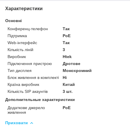
Характеристики
Основні
Конференц-телефон
Так
Підтримка
PoE
Web-інтерфейс
Так
Кількість ліній
3
Виробник
Htek
Підключення пристрою
Дротове
Тип дисплея
Монохромний
Блок живлення в комплекті
Ні
Країна виробник
Китай
Кількість SIP акаунтів
3 шт.
Дополнительные характеристики
Додаткове джерело
PoE
живлення
Приховати