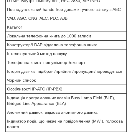
DTMF: Внутрішньосмугове, RFC 2833, SIP INFO
Повнодуплексний hands-free динамік гучного зв'язку з AEC
VAD, AGC, CNG, AEC, PLC, AJB
Каталог
Локальна телефонна книга до 1000 записів
Конструктор/LDAP віддалена телефонна книга
Інтелектуальний метод пошуку
Телефонна книга: пошук/імпорт/експорт
Історія дзвінків: підібрані/прийняті/пропущені/переводяться
Чорний список
Особливості IP-АТС (IP-PBX)
Індикація програмованих клавіш Busy Lamp Field (BLF),
Bridged Line Appearance (BLA)
Анонімний дзвінок, відмова анонімного дзвінка
Індикатор події, що чекає на повідомлення (MWI), голосова
пошта