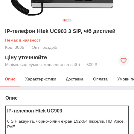
IP-телефон Htek UC903 3 SIP, ч/б дисплей
Немає в наявності
Код: 3035
Опт і роздріб
Ціну уточнюйте
Мінімальна сума замовлення на сайті — 500 ₴
Опис
Характеристики
Доставка
Оплата
Умови п
Опис
IP-телефон Htek UC903
6 SIP акаунта, чорно-білий екран 192x64 пікселів, HD Voice,
PoE