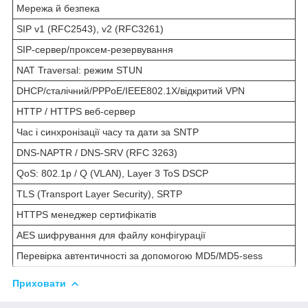
Мережа й безпека
SIP v1 (RFC2543), v2 (RFC3261)
SIP-сервер/проксем-резервування
NAT Traversal: режим STUN
DHCP/сталічний/PPPoE/IEEE802.1X/відкритий VPN
HTTP / HTTPS веб-сервер
Час і синхронізації часу та дати за SNTP
DNS-NAPTR / DNS-SRV (RFC 3263)
QoS: 802.1p / Q (VLAN), Layer 3 ToS DSCP
TLS (Transport Layer Security), SRTP
HTTPS менеджер сертифікатів
AES шифрування для файлу конфігурації
Перевірка автентичності за допомогою MD5/MD5-sess
Приховати