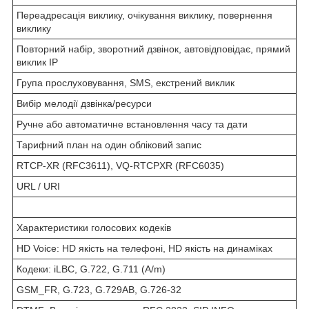
Переадресація виклику, очікування виклику, повернення
виклику
Повторний набір, зворотний дзвінок, автовідповідає, прямий
виклик IP
Група прослуховування, SMS, екстрений виклик
Вибір мелодії дзвінка/ресурси
Ручне або автоматичне встановлення часу та дати
Тарифний план на один обліковий запис
RTCP-XR (RFC3611), VQ-RTCPXR (RFC6035)
URL / URI
Характеристики голосових кодеків
HD Voice: HD якість на телефоні, HD якість на динаміках
Кодеки: iLBC, G.722, G.711 (A/m)
GSM_FR, G.723, G.729AB, G.726-32