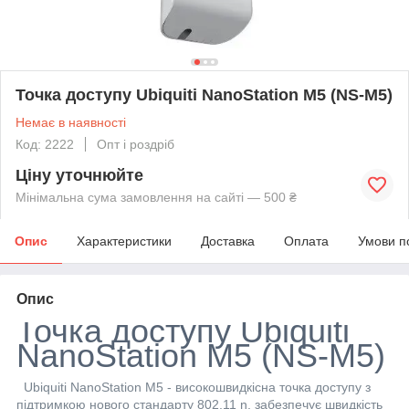
Точка доступу Ubiquiti NanoStation M5 (NS-M5)
Немає в наявності
Код: 2222
Опт і роздріб
Ціну уточнюйте
Мінімальна сума замовлення на сайті — 500 ₴
Опис
Характеристики
Доставка
Оплата
Умови п
Опис
Точка
доступу
Ubiquiti
NanoStation M5 (NS-M5)
Ubiquiti NanoStation M5 - високошвидкісна точка доступу з
підтримкою нового стандарту 802.11 n, забезпечує швидкість