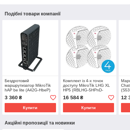
Подібні товари компанії
Бездротовий
Комплект із 4-х точок
Марш
маршрутизатор MikroTik
доступу MikroTik LHG XL
Chat
hAP be lite (A42G-HbeP)
HP5 (RBLHG-5HPnD-
(S5
XL4pack)
TC&
3 360
16 584
12 
₴
₴
Купити
Купити
Акційні пропозиції та новинки