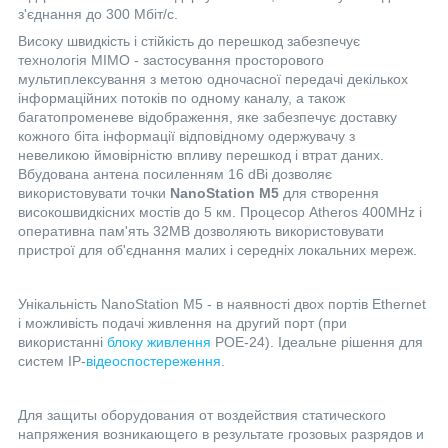
з'єднання до 300 Мбіт/с.
Високу швидкість і стійкість до перешкод забезпечує
технологія MIMO - застосування просторового
мультиплексування з метою одночасної передачі декількох
інформаційних потоків по одному каналу, а також
багатопроменеве відображення, яке забезпечує доставку
кожного біта інформації відповідному одержувачу з
невеликою ймовірністю впливу перешкод і втрат даних.
Вбудована антена посиленням 16 dBi дозволяє
використовувати точки
NanoStation M5
для створення
високошвидкісних мостів до 5 км. Процесор Atheros 400MHz і
оперативна пам'ять 32MB дозволяють використовувати
пристрої для об'єднання малих і середніх локальних мереж.
Унікальність NanoStation M5 - в наявності двох портів Ethernet
і можливість подачі живлення на другий порт (при
використанні
блоку живлення
POE-24). Ідеальне рішення для
систем IP-
відеоспостереження
.
Для защиты оборудования от воздействия статического
напряжения возникающего в результате грозовых разрядов и