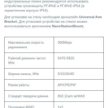
индустриальных помех рекомендуется использовать
устройства грозозащиты РГ4РоЕ и РГ4РоЕ-IP54 (в
герметичном корпусе IP54).
Для установки на стену необходим кронштейн
Universal Arm
Bracket.
Для установки устройства на стекло можно
воспользоваться креплением
NanoStationMount.
300Mbps
Максимальная скорость
радиоканала
5470-5825
Рабочий диапазон частот,
MHz
5/10/20/40
Ширина канала, MHz
AP/CPE/PtP
Режим работы
802.11a/n airMAX
Стандарт передачи данных
2x2
Поддержка MIMO