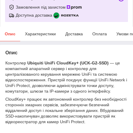
Замовлення під захистом
Доступна доставка
Опис
Характеристики
Доставка
Оплата
Умови п
Опис
Контролер
Ubiquiti UniFi CloudKey+ (UCK-G2-SSD)
— це
компактний апаратний сервер і контролер для
централізованого керування мережею UniFi та системою
відеоспостереження. Пристрій поєднує функції UniFi Network і
UniFi Protect, дозволяючи адмініструвати точки доступу,
комутатори, шлюзи та IP-камери з одного інтерфейсу.
CloudKey+ працює як автономний контролер без необхідності
сторонніх хмарних сервісів, забезпечуючи безпечний
віддалений доступ і локальне зберігання даних. Вбудований
SSD-накопичувач дозволяє використовувати пристрій як
відеореєстратор для камер UniFi Protect.