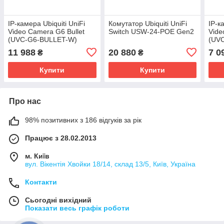
IP-камера Ubiquiti UniFi
Комутатор Ubiquiti UniFi
IP-к
Video Camera G6 Bullet
Switch USW-24-POE Gen2
Vide
(UVC-G6-BULLET-W)
(UV
11 988
20 880
7 0
₴
₴
Купити
Купити
Про нас
98% позитивних з 186 відгуків за рік
Працює з 28.02.2013
м. Київ
вул. Вікентія Хвойки 18/14, склад 13/5, Київ, Україна
Контакти
Сьогодні вихідний
Показати весь графік роботи