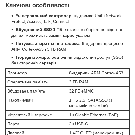
Ключові особливості
Універсальний контролер
: підтримка UniFi Network,
Protect, Access, Talk, Connect
Вбудований SSD 1 ТБ
: локальне зберігання відео та
даних, можливість заміни користувачем
Потужна апаратна платформа
: 8-ядерний процесор
ARM Cortex-A53 і 3 ГБ RAM
Гібридна хмара
: безпечний віддалений доступ (SSO)
без сторонніх серверів
Процесор
8-ядерний ARM Cortex-A53
Оперативна пам’ять
3 ГБ RAM
Вбудована пам’ять
32 ГБ eMMC
Накопичувач
1 ТБ 2.5" SATA SSD (з
можливістю заміни)
Мережевий інтерфейс
1× Gigabit Ethernet (PoE)
Порти
2× USB-C
Дисплей
1.42" OLED (монохромний)