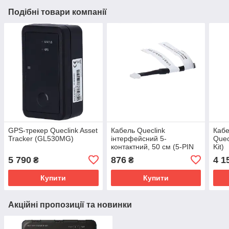
Подібні товари компанії
GPS-трекер Queclink Asset
Кабель Queclink
Кабе
Tracker (GL530MG)
інтерфейсний 5-
Quec
контактний, 50 см (5-PIN
Kit)
UART)
5 790
876
4 1
₴
₴
Купити
Купити
Акційні пропозиції та новинки