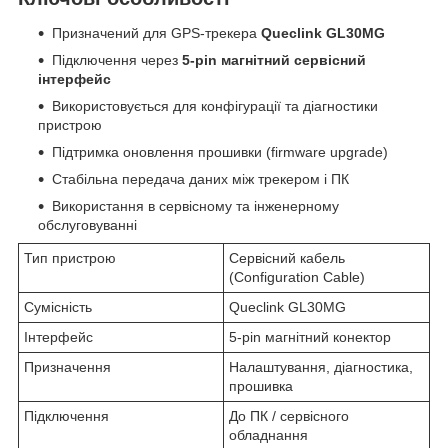
Призначений для GPS-трекера
Queclink GL30MG
Підключення через
5-pin магнітний сервісний
інтерфейс
Використовується для конфігурації та діагностики
пристрою
Підтримка оновлення прошивки (firmware upgrade)
Стабільна передача даних між трекером і ПК
Використання в сервісному та інженерному
обслуговуванні
Тип пристрою
Сервісний кабель
(Configuration Cable)
Сумісність
Queclink GL30MG
Інтерфейс
5-pin магнітний конектор
Призначення
Налаштування, діагностика,
прошивка
Підключення
До ПК / сервісного
обладнання