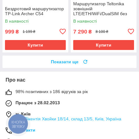
Маршрутизатор Teltonika
Бездротовий маршрутизатор
зовнішній
TP-Link Archer C54
LTE/ETH/WiFi/DualSIM без
БЖ (OTD144)
В наявності
В наявності
999
7 290
₴
₴
1 199 ₴
8 100 ₴
Купити
Купити
Показати ще
Про нас
98% позитивних з 186 відгуків за рік
Працює з 28.02.2013
м. Київ
вул. Вікентія Хвойки 18/14, склад 13/5, Київ, Україна
КНОПКА
ЗВ'ЯЗКУ
Контакти