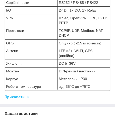
Серійні порти
RS232 / RS485 / RS422
I/O
2× DI, 1× DO, 1× Relay
VPN
IPSec, OpenVPN, GRE, L2TP,
PPTP
Протоколи
TCP/IP, UDP, Modbus, NAT,
DHCP
GPS
Опційно (~2.5 м точність)
Антени
LTE ×2+, Wi-Fi, GPS
(опційно)
Живлення
DC 5–36V
Монтаж
DIN-рейка / настінний
Корпус
Металевий, IP30
Робоча температура
від -35°C до +75°C
Приховати
Характеристики