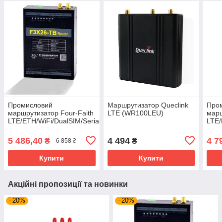
Промисловий
Маршрутизатор Queclink
Про
маршрутизатор Four-Faith
LTE (WR100LEU)
марш
LTE/ETH/WiFi/DualSIM/Serial
LTE/
(F3X26-TB-01-RS232)
(IWR
5 486,40
4 494
4 7
₴
₴
6 858 ₴
Купити
Купити
Акційні пропозиції та новинки
–20%
–20%