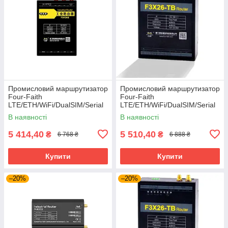
Промисловий маршрутизатор
Промисловий маршрутизатор
Four-Faith
Four-Faith
LTE/ETH/WiFi/DualSIM/Serial
LTE/ETH/WiFi/DualSIM/Serial
(F3X36Q)
(F3X26-TB-01-RS485)
В наявності
В наявності
5 414,40
5 510,40
₴
₴
6 768 ₴
6 888 ₴
Купити
Купити
–20%
–20%