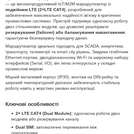
— це високопродуктивний IoT/M2M маршрутизатор із
подвійним LTE (2×LTE CAT4)
, розроблений для
забезпечення максимальної надійності зв’язку в критичних
промислових системах. Пристрій підтримує одночасну роботу
двох стільникових модулів, що дозволяє реалізувати
резервування (failover) або балансування навантаження
,
гарантуючи безперервну передачу даних.
Маршрутизатор ідеально підходить для SCADA, енергетики,
транспорту, телеметрії та smart city рішень. Завдяки гігабітним
Ethernet-портам, двохдіапазонному Wi-Fi та широкому набору
інтерфейсів (Serial, I/O), він легко інтегрується у складні
промислові мережі.
Міцний металевий корпус (IP30), монтаж на DIN-рейку та
широкий температурний діапазон забезпечують стабільну
роботу навіть у жорстких умовах експлуатації.
Ключові особливості
2× LTE CAT4 (Dual Module):
одночасна робота двох
модемів або резервування каналу
Dual SIM:
автоматичне перемикання між
операторами