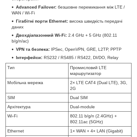
Advanced Failover:
безшовне перемикання між LTE /
WAN / Wi-Fi
Гігабітні порти Ethernet:
висока швидкість передачі
даних
Двохдіапазонний Wi-Fi:
2.4 GHz + 5 GHz (802.11
b/g/n/ac)
VPN та безпека:
IPSec, OpenVPN, GRE, L2TP, PPTP
Інтерфейси:
RS232 / RS485 / RS422, DI/DO, Relay
Тип
Промисловий LTE
маршрутизатор
Мобільна мережа
2× LTE CAT4 (Dual LTE), 3G,
2G
SIM
Dual SIM
Архітектура
Dual-module
Wi-Fi
802.11 b/g/n (2.4GHz) +
802.11ac (5GHz)
Ethernet
1× WAN + 4× LAN (Gigabit)