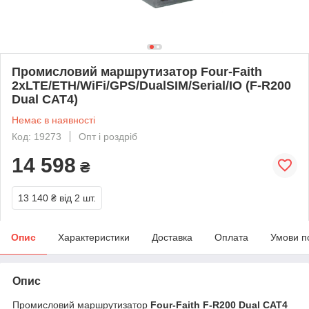
Промисловий маршрутизатор Four-Faith
2xLTE/ETH/WiFi/GPS/DualSIM/Serial/IO (F-R200
Dual CAT4)
Немає в наявності
Код: 19273
Опт і роздріб
14 598
₴
13 140 ₴
від 2 шт.
Опис
Характеристики
Доставка
Оплата
Умови п
Опис
Промисловий маршрутизатор
Four-Faith F-R200 Dual CAT4