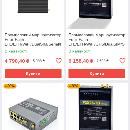
Промисловий маршрутизатор
Промисловий маршрутизатор
Four-Faith
Four-Faith
LTE/ETH/WiFi/DualSIM/Serial/I
LTE/ETH/WiFi/GPS/DualSIM/S
O (IWR202)
erial (F3X26-TB-01-RS485-
В наявності
В наявності
GNSS)
4 790,40
6 158,40
₴
₴
5 988 ₴
7 698 ₴
Купити
Купити
–20%
–20%