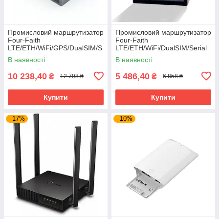
Промисловий маршрутизатор
Промисловий маршрутизатор
Four-Faith
Four-Faith
LTE/ETH/WiFi/GPS/DualSIM/S
LTE/ETH/WiFi/DualSIM/Serial
erial/IO (F-R200)
(F3X26-TB-01-RS232)
В наявності
В наявності
10 238,40
5 486,40
₴
₴
12 798 ₴
6 858 ₴
Купити
Купити
–17%
–10%