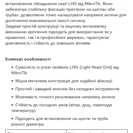
встановлення обладнання серії LHG від MikroTik. Воно
забезпечує стабільну фіксацію пристрою на щоглах або
трубах, дозволяючи точно налаштувати напрямок антени для
досягнення максимальної якості сигналу.
Завдяки простій конструкції та міцному металевому
виконанню кріплення підходить для використання як у
приватних, так і в професійних мережах, гарантуючи
довговічність і стійкість до зовнішніх впливів.
Ключові особливості
Сумісність із усією лінійкою LHG (Light Head Grid) від
MikroTik
Міцна металева конструкція для надійної фіксації
Простий і швидкий монтаж без складних інструментів
Можливість точного регулювання напрямку антени
Стійкість до погодних умов (вітер, дощ, перепади
температур)
Підходить для встановлення на щогли та труби
різного діаметра