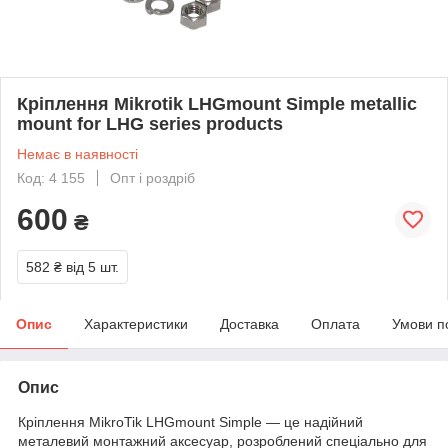
Кріплення Mikrotik LHGmount Simple metallic
mount for LHG series products
Немає в наявності
Код: 4 155
Опт і роздріб
600
₴
582 ₴
від 5 шт.
Опис
Характеристики
Доставка
Оплата
Умови п
Опис
Кріплення MikroTik LHGmount Simple — це надійний
металевий монтажний аксесуар, розроблений спеціально для