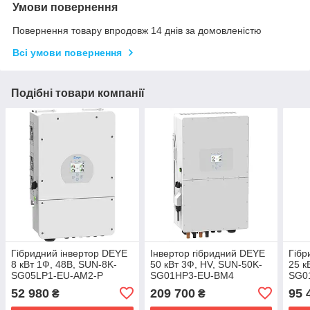
Умови повернення
Повернення товару впродовж 14 днів за домовленістю
Всі умови повернення
Подібні товари компанії
Гібридний інвертор DEYE
Інвертор гібридний DEYE
Гібр
8 кВт 1Ф, 48B, SUN-8K-
50 кВт 3Ф, HV, SUN-50K-
25 к
SG05LP1-EU-AM2-P
SG01HP3-EU-BM4
SG0
52 980
209 700
95 
₴
₴