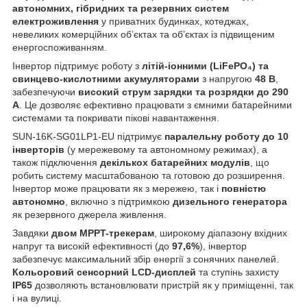
автономних, гібридних та резервних систем
електроживлення
у приватних будинках, котеджах,
невеликих комерційних об’єктах та об’єктах із підвищеним
енергоспоживанням.
Інвертор підтримує роботу з
літій-іонними (LiFePO₄) та
свинцево-кислотними акумуляторами
з напругою
48 В
,
забезпечуючи
високий струм зарядки та розрядки до 290
А
. Це дозволяє ефективно працювати з ємними батарейними
системами та покривати пікові навантаження.
SUN-16K-SG01LP1-EU підтримує
паралельну роботу до 10
інверторів
(у мережевому та автономному режимах), а
також підключення
декількох батарейних модулів
, що
робить систему масштабованою та готовою до розширення.
Інвертор може працювати як з мережею, так і
повністю
автономно
, включно з підтримкою
дизельного генератора
як резервного джерела живлення.
Завдяки
двом MPPT-трекерам
, широкому діапазону вхідних
напруг та високій ефективності (до
97,6%
), інвертор
забезпечує максимальний збір енергії з сонячних панелей.
Кольоровий сенсорний LCD-дисплей
та ступінь захисту
IP65
дозволяють встановлювати пристрій як у приміщенні, так
і на вулиці.