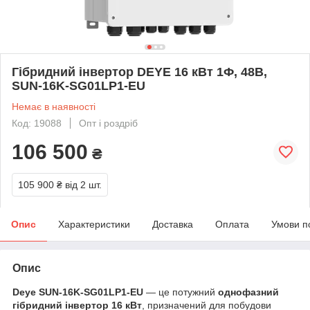
Гібридний інвертор DEYE 16 кВт 1Ф, 48B,
SUN-16K-SG01LP1-EU
Немає в наявності
Код: 19088
Опт і роздріб
106 500
₴
105 900 ₴
від 2 шт.
Опис
Характеристики
Доставка
Оплата
Умови п
Опис
Deye SUN-16K-SG01LP1-EU
— це потужний
однофазний
гібридний інвертор 16 кВт
, призначений для побудови