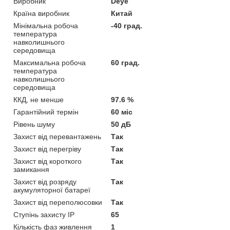
Виробник
Deye
Країна виробник
Китай
Мінімальна робоча
-40 град.
температура
навколишнього
середовища
Максимальна робоча
60 град.
температура
навколишнього
середовища
ККД, не менше
97.6 %
Гарантійний термін
60 міс
Рівень шуму
50 дБ
Захист від перевантажень
Так
Захист від перегріву
Так
Захист від короткого
Так
замикання
Захист від розряду
Так
акумуляторної батареї
Захист від переполюсовки
Так
Ступінь захисту IP
65
Кількість фаз живлення
1