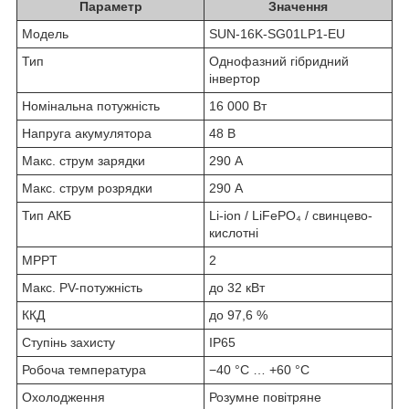
Параметр
Значення
Модель
SUN-16K-SG01LP1-EU
Тип
Однофазний гібридний
інвертор
Номінальна потужність
16 000 Вт
Напруга акумулятора
48 В
Макс. струм зарядки
290 А
Макс. струм розрядки
290 А
Тип АКБ
Li-ion / LiFePO₄ / свинцево-
кислотні
MPPT
2
Макс. PV-потужність
до 32 кВт
ККД
до 97,6 %
Ступінь захисту
IP65
Робоча температура
−40 °C … +60 °C
Охолодження
Розумне повітряне