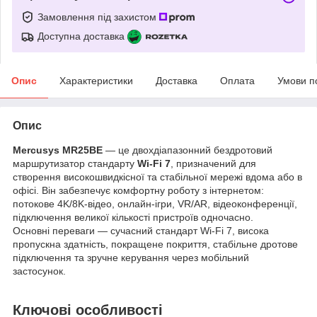
Замовлення під захистом
Доступна доставка
Опис
Характеристики
Доставка
Оплата
Умови п
Опис
Mercusys MR25BE
— це двохдіапазонний бездротовий
маршрутизатор стандарту
Wi-Fi 7
, призначений для
створення високошвидкісної та стабільної мережі вдома або в
офісі. Він забезпечує комфортну роботу з інтернетом:
потокове 4K/8K-відео, онлайн-ігри, VR/AR, відеоконференції,
підключення великої кількості пристроїв одночасно.
Основні переваги — сучасний стандарт Wi-Fi 7, висока
пропускна здатність, покращене покриття, стабільне дротове
підключення та зручне керування через мобільний
застосунок.
Ключові особливості