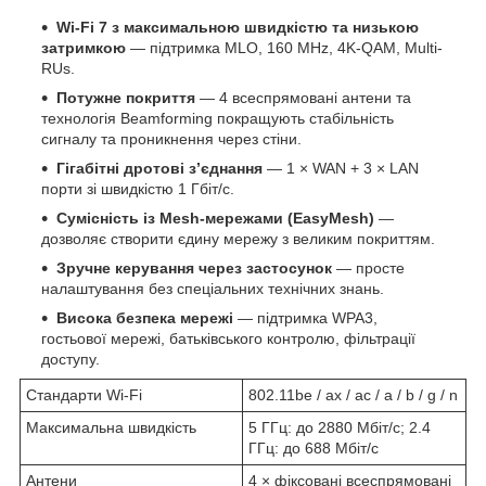
Wi-Fi 7 з максимальною швидкістю та низькою
затримкою
— підтримка MLO, 160 MHz, 4K-QAM, Multi-
RUs.
Потужне покриття
— 4 всеспрямовані антени та
технологія Beamforming покращують стабільність
сигналу та проникнення через стіни.
Гігабітні дротові з’єднання
— 1 × WAN + 3 × LAN
порти зі швидкістю 1 Гбіт/с.
Сумісність із Mesh-мережами (EasyMesh)
—
дозволяє створити єдину мережу з великим покриттям.
Зручне керування через застосунок
— просте
налаштування без спеціальних технічних знань.
Висока безпека мережі
— підтримка WPA3,
гостьової мережі, батьківського контролю, фільтрації
доступу.
Стандарти Wi-Fi
802.11be / ax / ac / a / b / g / n
Максимальна швидкість
5 ГГц: до 2880 Мбіт/с; 2.4
ГГц: до 688 Мбіт/с
Антени
4 × фіксовані всеспрямовані