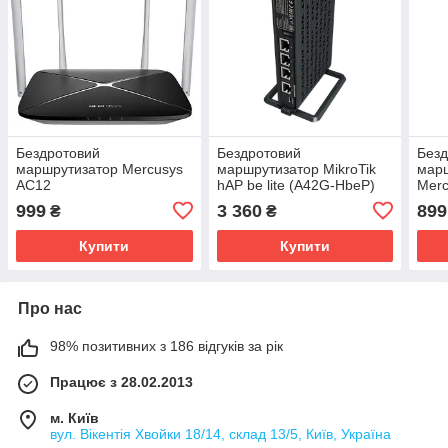
Бездротовий
Бездротовий
Безд
маршрутизатор Mercusys
маршрутизатор MikroTik
марш
AC12
hAP be lite (A42G-HbeP)
Merc
999
3 360
899
₴
₴
Купити
Купити
Про нас
98% позитивних з 186 відгуків за рік
Працює з 28.02.2013
м. Київ
вул. Вікентія Хвойки 18/14, склад 13/5, Київ, Україна