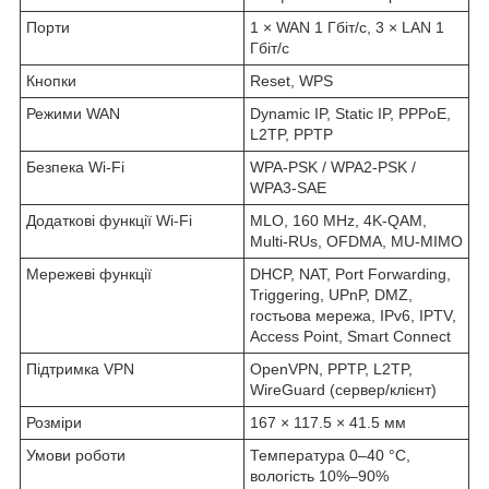
Порти
1 × WAN 1 Гбіт/с, 3 × LAN 1
Гбіт/с
Кнопки
Reset, WPS
Режими WAN
Dynamic IP, Static IP, PPPoE,
L2TP, PPTP
Безпека Wi-Fi
WPA-PSK / WPA2-PSK /
WPA3-SAE
Додаткові функції Wi-Fi
MLO, 160 MHz, 4K-QAM,
Multi-RUs, OFDMA, MU-MIMO
Мережеві функції
DHCP, NAT, Port Forwarding,
Triggering, UPnP, DMZ,
гостьова мережа, IPv6, IPTV,
Access Point, Smart Connect
Підтримка VPN
OpenVPN, PPTP, L2TP,
WireGuard (сервер/клієнт)
Розміри
167 × 117.5 × 41.5 мм
Умови роботи
Температура 0–40 °C,
вологість 10%–90%