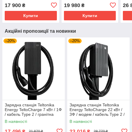
ПАНЕЛІ (EVC100000000)
ПАНЕЛІ (EVC101000000)
2 / 
17 900
19 980
26 
₴
₴
(EV
Купити
Купити
Акційні пропозиції та новинки
–20%
–20%
Зарядна станція Teltonika
Зарядна станція Teltonika
Energy TeltoCharge 7 кВт / 1Ф
Energy TeltoCharge 22 кВт /
/ кабель Type 2 / гранітна
3Ф / модем / кабель Type 2 /
панель (EVC1010P0000)
гранітна панель
В наявності
В наявності
(EVC1211P0000)
17 496
23 016
₴
₴
21 870 ₴
28 770 ₴