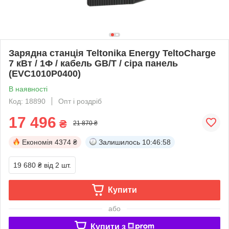
Зарядна станція Teltonika Energy TeltoCharge
7 кВт / 1Ф / кабель GB/T / сіра панель
(EVC1010P0400)
В наявності
Код: 18890
Опт і роздріб
17 496
₴
21 870 ₴
Економія
4374 ₴
Залишилось
10:46:58
19 680 ₴
від 2 шт.
Купити
або
Купити з