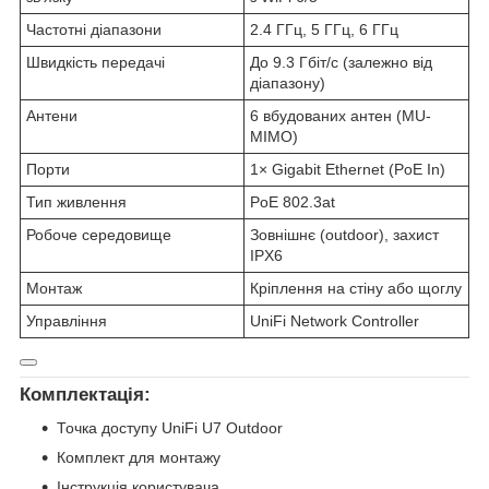
Частотні діапазони
2.4 ГГц, 5 ГГц, 6 ГГц
Швидкість передачі
До 9.3 Гбіт/с (залежно від
діапазону)
Антени
6 вбудованих антен (MU-
MIMO)
Порти
1× Gigabit Ethernet (PoE In)
Тип живлення
PoE 802.3at
Робоче середовище
Зовнішнє (outdoor), захист
IPX6
Монтаж
Кріплення на стіну або щоглу
Управління
UniFi Network Controller
Комплектація:
Точка доступу UniFi U7 Outdoor
Комплект для монтажу
Інструкція користувача