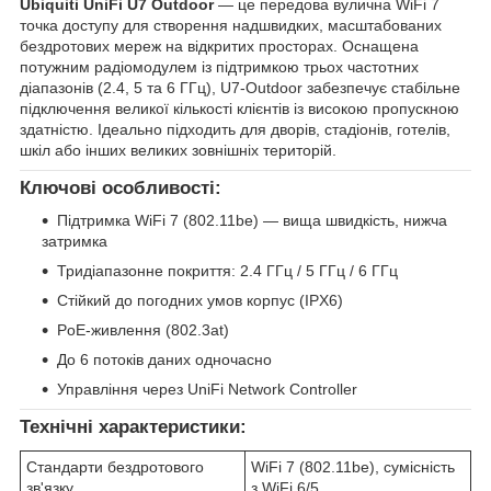
Ubiquiti UniFi U7 Outdoor
— це передова вулична WiFi 7
точка доступу для створення надшвидких, масштабованих
бездротових мереж на відкритих просторах. Оснащена
потужним радіомодулем із підтримкою трьох частотних
діапазонів (2.4, 5 та 6 ГГц), U7-Outdoor забезпечує стабільне
підключення великої кількості клієнтів із високою пропускною
здатністю. Ідеально підходить для дворів, стадіонів, готелів,
шкіл або інших великих зовнішніх територій.
Ключові особливості:
Підтримка WiFi 7 (802.11be) — вища швидкість, нижча
затримка
Тридіапазонне покриття: 2.4 ГГц / 5 ГГц / 6 ГГц
Стійкий до погодних умов корпус (IPX6)
PoE-живлення (802.3at)
До 6 потоків даних одночасно
Управління через UniFi Network Controller
Технічні характеристики:
Стандарти бездротового
WiFi 7 (802.11be), сумісність
зв'язку
з WiFi 6/5