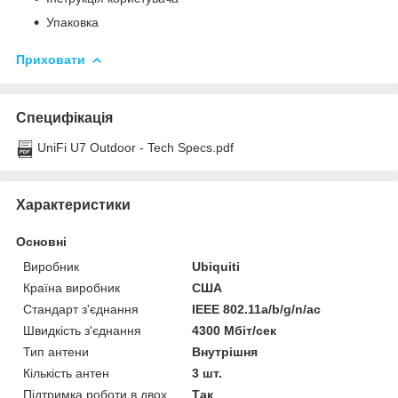
Упаковка
Приховати
Специфікація
UniFi U7 Outdoor - Tech Specs.pdf
Характеристики
Основні
Виробник
Ubiquiti
Країна виробник
США
Стандарт з'єднання
IEEE 802.11а/b/g/n/ас
Швидкість з'єднання
4300 Мбіт/сек
Тип антени
Внутрішня
Кількість антен
3 шт.
Підтримка роботи в двох
Так