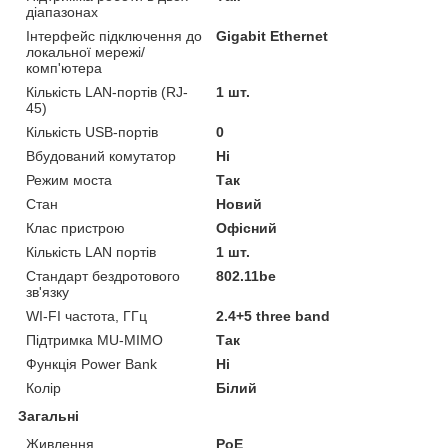
діапазонах
Інтерфейс підключення до
Gigabit Ethernet
локальної мережі/
комп'ютера
Кількість LAN-портів (RJ-
1 шт.
45)
Кількість USB-портів
0
Вбудований комутатор
Ні
Режим моста
Так
Стан
Новий
Клас пристрою
Офісний
Кількість LAN портів
1 шт.
Стандарт бездротового
802.11be
зв'язку
WI-FI частота, ГГц
2.4+5 three band
Підтримка MU-MIMO
Так
Функція Power Bank
Ні
Колір
Білий
Загальні
Живлення
PoE