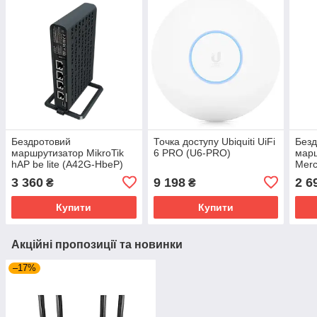
Бездротовий
Точка доступу Ubiquiti UiFi
Безд
маршрутизатор MikroTik
6 PRO (U6-PRO)
марш
hAP be lite (A42G-HbeP)
Mer
3 360
9 198
2 6
₴
₴
Купити
Купити
Акційні пропозиції та новинки
–17%