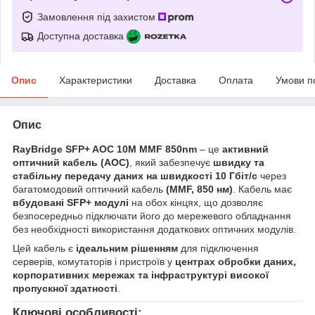
Замовлення під захистом
Доступна доставка
Опис
Характеристики
Доставка
Оплата
Умови п
Опис
RayBridge SFP+ AOC 10M MMF 850nm
– це
активний
оптичний кабель (AOC)
, який забезпечує
швидку та
стабільну передачу даних на швидкості 10 Гбіт/с
через
багатомодовий оптичний кабель
(MMF, 850 нм)
. Кабель має
вбудовані SFP+ модулі
на обох кінцях, що дозволяє
безпосередньо підключати його до мережевого обладнання
без необхідності використання додаткових оптичних модулів.
Цей кабель є
ідеальним рішенням
для підключення
серверів, комутаторів і пристроїв у
центрах обробки даних,
корпоративних мережах та інфраструктурі високої
пропускної здатності
.
Ключові особливості: