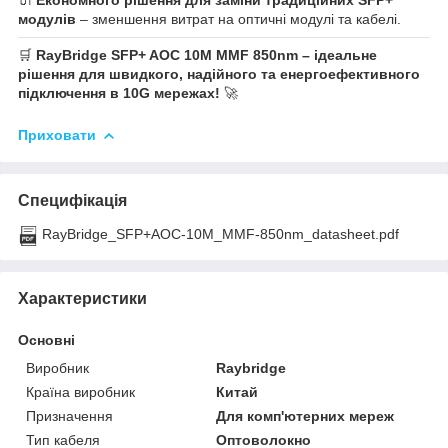
🔌
Економного рішення для заміни традиційних SFP+
модулів
– зменшення витрат на оптичні модулі та кабелі.
🛒
RayBridge SFP+ AOC 10M MMF 850nm – ідеальне
рішення для швидкого, надійного та енергоефективного
підключення в 10G мережах!
🚀
Приховати
Специфікація
RayBridge_SFP+AOC-10M_MMF-850nm_datasheet.pdf
Характеристики
Основні
Виробник
Raybridge
Країна виробник
Китай
Призначення
Для комп'ютерних мереж
Тип кабеля
Оптоволокно