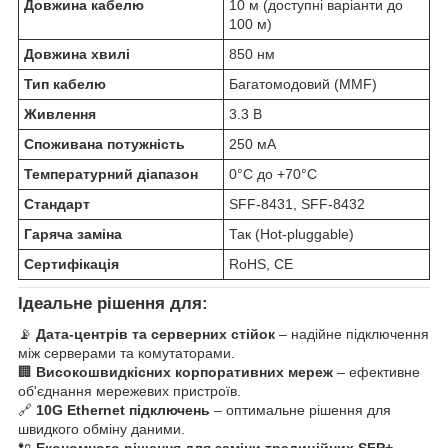
Довжина кабелю
10 м (доступні варіанти до
100 м)
Довжина хвилі
850 нм
Тип кабелю
Багатомодовий (MMF)
Живлення
3.3 В
Споживана потужність
250 мА
Температурний діапазон
0°C до +70°C
Стандарт
SFF-8431, SFF-8432
Гаряча заміна
Так (Hot-pluggable)
Сертифікація
RoHS, CE
Ідеальне рішення для:
📡
Дата-центрів та серверних стійок
– надійне підключення
між серверами та комутаторами.
🏢
Високошвидкісних корпоративних мереж
– ефективне
об'єднання мережевих пристроїв.
🔗
10G Ethernet підключень
– оптимальне рішення для
швидкого обміну даними.