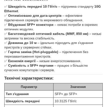
✅
Швидкість передачі 10 Гбіт/с
– підтримка стандарту
10G
Ethernet
.
✅
Оптимізовано для дата-центрів
– ефективне
підключення серверів та мережевого обладнання.
✅
Вбудовані SFP+ конектори
– немає потреби в окремих
оптичних модулях.
✅
Багатомодовий оптичний кабель (MMF, 850 нм)
– низькі
затримки та висока стабільність.
✅
Довжина до 10 м
– ідеально підходить для з'єднання
пристроїв у серверних стійках.
✅
Гаряча заміна (Hot-pluggable)
– підключення без
перезавантаження пристроїв.
✅
Економія енергії
– низьке енергоспоживання.
✅
Сумісність з SFP+ портами
– працює з більшістю
сучасних комутаторів і серверів.
Технічні характеристики:
Параметр
Значення
Тип з'єднання
SFP+ до SFP+
Швидкість передачі
10.3125 Гбіт/с