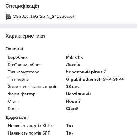
Специфікація
CSS318-16G-2SIN_241230.pdf
Характеристики
Основні
Виробник
Mikrotik
Країна виробник
Латвія
Тип комутатора
Керований рівня 2
Тип портів
Gigabit Ethernet, SFP, SFP+
Загальна кількість портів
18 шт.
Форм-фактор
Настільний
Стан
Новий
Колір
Сірий
Додаткові
Наявність портів SFP+
Так
Наявність портів SFP
Так