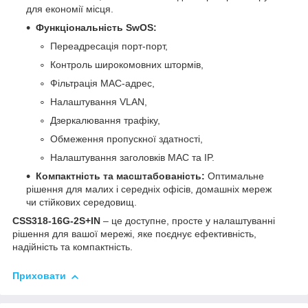
для економії місця.
Функціональність SwOS:
Переадресація порт-порт,
Контроль широкомовних штормів,
Фільтрація MAC-адрес,
Налаштування VLAN,
Дзеркалювання трафіку,
Обмеження пропускної здатності,
Налаштування заголовків MAC та IP.
Компактність та масштабованість:
Оптимальне
рішення для малих і середніх офісів, домашніх мереж
чи стійкових середовищ.
CSS318-16G-2S+IN
– це доступне, просте у налаштуванні
рішення для вашої мережі, яке поєднує ефективність,
надійність та компактність.
Приховати