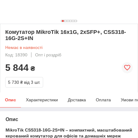
Комутатор MikroTik 16x1G, 2xSFP+, CSS318-
16G-2S+IN
Немає в наявності
Код: 18390
Опт і роздріб
5 844
₴
5 730 ₴
від 3 шт.
Опис
Характеристики
Доставка
Оплата
Умови п
Опис
MikroTik CSS318-16G-2S+IN – компактний, масштабований
керований комутатор для офісів та домашніх мереж