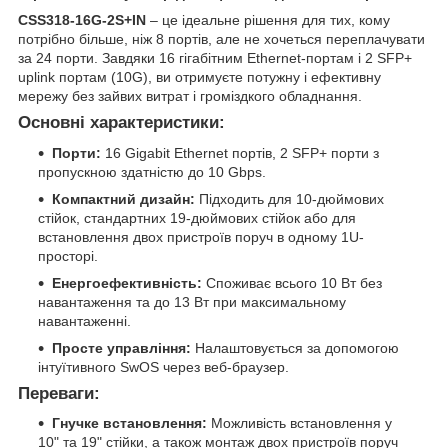
CSS318-16G-2S+IN
– це ідеальне рішення для тих, кому
потрібно більше, ніж 8 портів, але не хочеться переплачувати
за 24 порти. Завдяки 16 гігабітним Ethernet-портам і 2 SFP+
uplink портам (10G), ви отримуєте потужну і ефективну
мережу без зайвих витрат і громіздкого обладнання.
Основні характеристики:
Порти:
16 Gigabit Ethernet портів, 2 SFP+ порти з
пропускною здатністю до 10 Gbps.
Компактний дизайн:
Підходить для 10-дюймових
стійок, стандартних 19-дюймових стійок або для
встановлення двох пристроїв поруч в одному 1U-
просторі.
Енергоефективність:
Споживає всього 10 Вт без
навантаження та до 13 Вт при максимальному
навантаженні.
Просте управління:
Налаштовується за допомогою
інтуїтивного SwOS через веб-браузер.
Переваги:
Гнучке встановлення:
Можливість встановлення у
10" та 19" стійки, а також монтаж двох пристроїв поруч