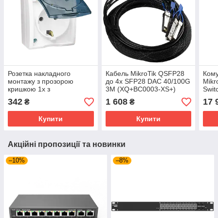
Розетка накладного
Кабель MikroTik QSFP28
Кому
монтажу з прозорою
до 4x SFP28 DAC 40/100G
Mikr
кришкою 1x з
3M (XQ+BC0003-XS+)
Swit
заземленням Simon
2S+
342
1 608
17 
₴
₴
Aquarius IP54, AQGSz1-
2/11a, 16AX 250V~ IP54,
Купити
Купити
гвинт. зажим, б
Акційні пропозиції та новинки
–10%
–8%