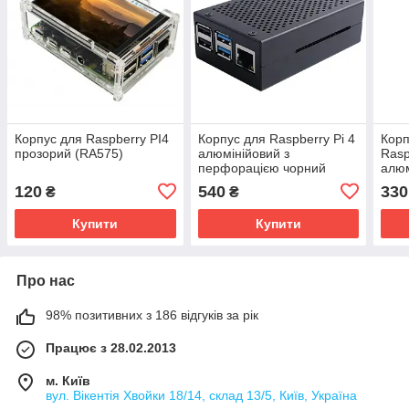
Корпус для Raspberry PI4
Корпус для Raspberry Pi 4
Корп
прозорий (RA575)
алюмінійовий з
Rasp
перфорацією чорний
алюм
(102501)
(Alu
120
540
330
₴
₴
Купити
Купити
Про нас
98% позитивних з 186 відгуків за рік
Працює з 28.02.2013
м. Київ
вул. Вікентія Хвойки 18/14, склад 13/5, Київ, Україна