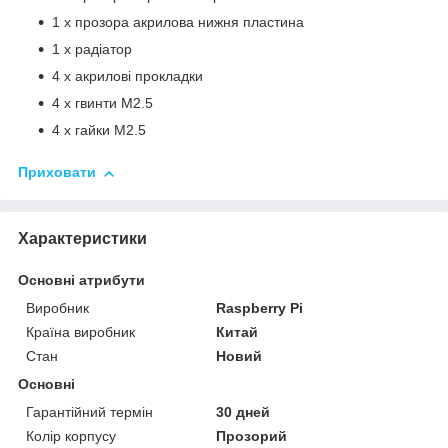
1 x прозора акрилова нижня пластина
1 x радіатор
4 x акрилові прокладки
4 x гвинти M2.5
4 x гайки M2.5
Приховати
Характеристики
Основні атрибути
Виробник
Raspberry Pi
Країна виробник
Китай
Стан
Новий
Основні
Гарантійний термін
30 дней
Колір корпусу
Прозорий