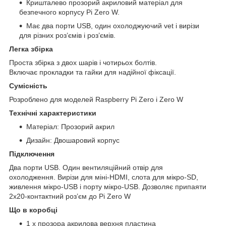
Кришталево прозорий акриловий матеріал для
безпечного корпусу Pi Zero W.
Має два порти USB, один охолоджуючий vet і вирізи
для різних роз’ємів і роз’ємів.
Легка збірка
Проста збірка з двох шарів і чотирьох болтів.
Включає прокладки та гайки для надійної фіксації.
Сумісність
Розроблено для моделей Raspberry Pi Zero і Zero W
Технічні характеристики
Матеріал: Прозорий акрил
Дизайн: Двошаровий корпус
Підключення
Два порти USB. Один вентиляційний отвір для
охолодження. Вирізи для міні-HDMI, слота для мікро-SD,
живлення мікро-USB і порту мікро-USB. Дозволяє припаяти
2x20-контактний роз’єм до Pi Zero W
Що в коробці
1 x прозора акрилова верхня пластина