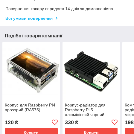
Повернення товару впродовж 14 днів за домовленістю
Всі умови повернення
Подібні товари компанії
Корпус для Raspberry PI4
Корпус-радіатор для
Комп
прозорий (RA575)
Raspberry Pi 5
раді
алюмінієвий чорний
мікр
(Aluminium Armor)
Rasp
120
330
198
₴
₴
Купити
Купити