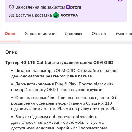
Замовлення під захистом
Доступна доставка
Опис
Характеристики
Доставка
Оплата
Умови п
Опис
Трекер 4G LTE Cat 1 зі зчитуванням даних OEM OBD
Читання параметрів OEM OBD: Отримайте справжні
дані одометра та реального рівня палива
Легке встановлення Plug & Play: Просто підключіть
пристрій до порту OBD-II і почніть відстежувати
Опор електромобіля: Принесення нових цінностей і
розширення сценаріїв використання з більш ніж 110
підтримуваними автомобілями на ринку електромобілів
Знайте підтримувані транспортні засоби та
дані: Список підтримуваних автомобілів із усіма
доступними моделями виробників і параметрами