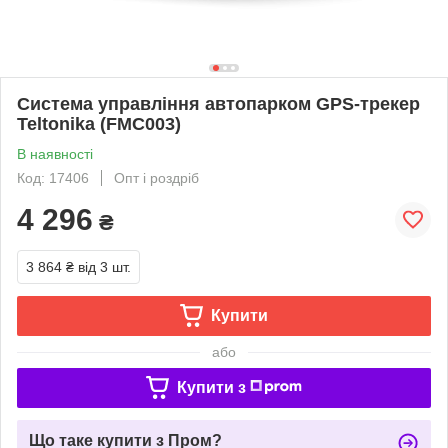
Система управління автопарком GPS-трекер
Teltonika (FMC003)
В наявності
Код: 17406
Опт і роздріб
4 296
₴
3 864 ₴
від 3 шт.
Купити
або
Купити з
Що таке купити з Пром?