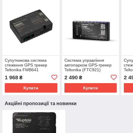
Супутникова система
Система управління
Супу
стеження GPS трекер
автопарком GPS-трекер
стеж
Teltonika FMB641
Teltonika (FTC921)
Telt
1 968
2 490
2 4
₴
₴
Купити
Купити
Акційні пропозиції та новинки