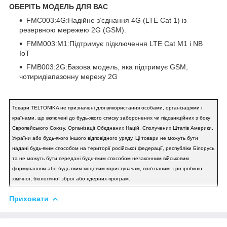
ОБЕРІТЬ МОДЕЛЬ ДЛЯ ВАС
FMC003:4G:Надійне з’єднання 4G (LTE Cat 1) із
резервною мережею 2G (GSM).
FMM003:M1:Підтримує підключення LTE Cat M1 і NB
IoT
FMB003:2G:Базова модель, яка підтримує GSM,
чотиридіапазонну мережу 2G
Товари TELTONIKA не призначені для використання особами, організаціями і
країнами, що включені до будь-якого списку заборонених чи підсанкційних з боку
Європейського Союзу, Організації Обєднаних Націй, Сполучених Штатів Америки,
України або будь-якого іншого відповідного уряду. Ці товари не можуть бути
надані будь-яким способом на території російської федерації, республіки Білорусь
та не можуть бути передані будь-яким способом незаконним військовим
формуванням або будь-яким кінцевим користувачам, повʼязаним з розробкою
хімічної, біологічної зброї або ядерних програм.
Приховати