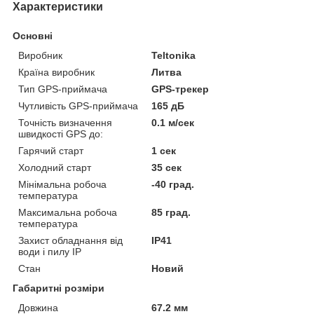
Характеристики
Основні
Виробник
Teltonika
Країна виробник
Литва
Тип GPS-приймача
GPS-трекер
Чутливість GPS-приймача
165 дБ
Точність визначення
0.1 м/сек
швидкості GPS до:
Гарячий старт
1 сек
Холодний старт
35 сек
Мінімальна робоча
-40 град.
температура
Максимальна робоча
85 град.
температура
Захист обладнання від
IP41
води і пилу IP
Стан
Новий
Габаритні розміри
Довжина
67.2 мм