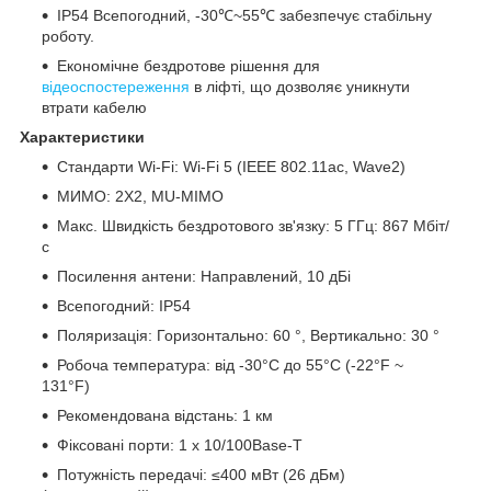
IP54 Всепогодний, -30℃~55℃ забезпечує стабільну
роботу.
Економічне бездротове рішення для
відеоспостереження
в ліфті, що дозволяє уникнути
втрати кабелю
Характеристики
Стандарти Wi-Fi: Wi-Fi 5 (IEEE 802.11ac, Wave2)
МИМО: 2X2, MU-MIMO
Макс. Швидкість бездротового зв'язку: 5 ГГц: 867 Мбіт/
с
Посилення антени: Направлений, 10 дБі
Всепогодний: IP54
Поляризація: Горизонтально: 60 °, Вертикально: 30 °
Робоча температура: від -30°C до 55°C (-22°F ~
131°F)
Рекомендована відстань: 1 км
Фіксовані порти: 1 х 10/100Base-T
Потужність передачі: ≤400 мВт (26 дБм)