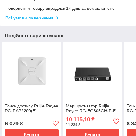
Повернення товару впродовж 14 днів за домовленістю
Всі умови повернення
Подібні товари компанії
Точка доступу Ruijie Reyee
Маршрутизатор Ruijie
Точк
RG-RAP2200(E)
Reyee RG-EG305GH-P-E
RG-
10 115,10
₴
6 079
8 3
₴
11 239 ₴
Купити
Купити