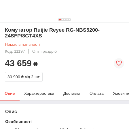
Комутатор Ruijie Reyee RG-NBS5200-
24SFP/8GT4XS
Немає в наявності
Код: 11197
Опт і роздріб
43 659
₴
30 900 ₴
від 2 шт.
Опис
Характеристики
Доставка
Оплата
Умови п
Опис
Особливості