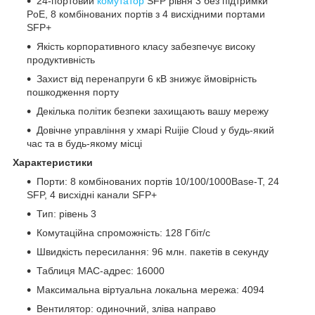
24-портовий
комутатор
SFP рівня 3 без підтримки
PoE, 8 комбінованих портів з 4 висхідними портами
SFP+
Якість корпоративного класу забезпечує високу
продуктивність
Захист від перенапруги 6 кВ знижує ймовірність
пошкодження порту
Декілька політик безпеки захищають вашу мережу
Довічне управління у хмарі Ruijie Cloud у будь-який
час та в будь-якому місці
Характеристики
Порти: 8 комбінованих портів 10/100/1000Base-T, 24
SFP, 4 висхідні канали SFP+
Тип: рівень 3
Комутаційна спроможність: 128 Гбіт/с
Швидкість пересилання: 96 млн. пакетів в секунду
Таблиця MAC-адрес: 16000
Максимальна віртуальна локальна мережа: 4094
Вентилятор: одиночний, зліва направо