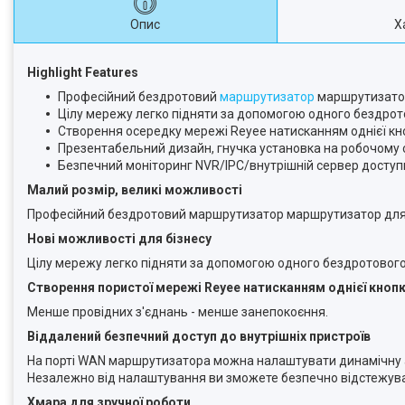
Опис
Х
Highlight Features
Професійний бездротовий
маршрутизатор
маршрутизатор
Цілу мережу легко підняти за допомогою одного бездро
Створення осередку мережі Reyee натисканням однієї кн
Презентабельний дизайн, гнучка установка на робочому ст
Безпечний моніторинг NVR/IPC/внутрішній сервер доступни
Малий розмір, великі можливості
Професійний бездротовий маршрутизатор маршрутизатор для 
Нові можливості для бізнесу
Цілу мережу легко підняти за допомогою одного бездротовог
Створення пористої мережі Reyee натисканням однієї кноп
Менше провідних з'єднань - менше занепокоєння.
Віддалений безпечний доступ до внутрішніх пристроїв
На порті WAN маршрутизатора можна налаштувати динамічну а
Незалежно від налаштування ви зможете безпечно відстежувати 
Хмара для зручної роботи