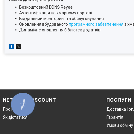
Безкоштовний DDNS Reyee
Аутентифікація на хмарному порталі
Віддалений моніторинг та обслуговування
Оновлення вбудованого
програмного забезпечення
з хм
Динамічне оновлення бібліотек додатків
NETWORK DISCOUNT
ПОСЛУГИ
КНОПКА
ЗВ'ЯЗКУ
Про компанію
Доставка і о
Як дістатися
Гарантія
Умови обміну