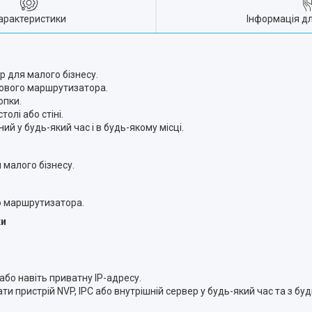
арактеристики
Інформація д
 для малого бізнесу.
тового маршрутизатора.
опки.
олі або стіні.
й у будь-який час і в будь-якому місці.
малого бізнесу.
о маршрутизатора.
ки
бо навіть приватну IP-адресу.
пристрій NVP, IPC або внутрішній сервер у будь-який час та з буд