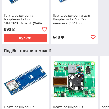
Плата розширення
Плата розширення для
Raspberry Pi Pico
Raspberry Pi Pico 2-х
SIM7020E NB-IoT (WAV-
канальна (104150)
19622)
690
₴
648
₴
Купити
Подібні товари компанії
Плата розширення
Плата розширення
Корп