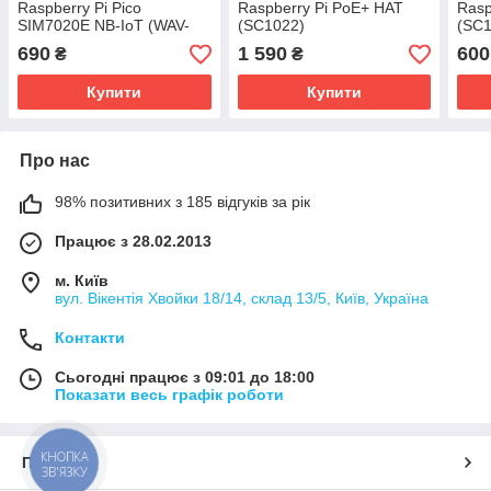
Raspberry Pi Pico
Raspberry Pi PoE+ HAT
Rasp
SIM7020E NB-IoT (WAV-
(SC1022)
(SC1
19622)
690
1 590
600
₴
₴
Купити
Купити
Про нас
98% позитивних з 185 відгуків за рік
Працює з 28.02.2013
м. Київ
вул. Вікентія Хвойки 18/14, склад 13/5, Київ, Україна
Контакти
Сьогодні працює з 09:01 до 18:00
Показати весь графік роботи
КНОПКА
Про нас
ЗВ'ЯЗКУ