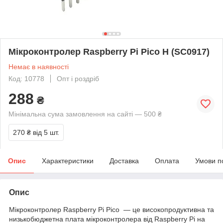
Мікроконтролер Raspberry Pi Pico H (SC0917)
Немає в наявності
Код: 10778
Опт і роздріб
288
₴
Мінімальна сума замовлення на сайті — 500 ₴
270 ₴
від 5 шт.
Опис
Характеристики
Доставка
Оплата
Умови п
Опис
Мікроконтролер Raspberry Pi Pico — це високопродуктивна та
низькобюджетна плата мікроконтролера від Raspberry Pi на