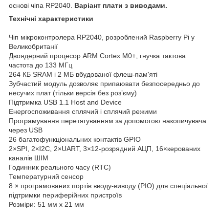
основі чіпа RP2040.
Варіант плати з виводами.
Технічні характеристики
Чіп мікроконтролера RP2040, розроблений Raspberry Pi у
Великобританії
Двоядерний процесор ARM Cortex M0+, гнучка тактова
частота до 133 МГц
264 КБ SRAM і 2 МБ вбудованої флеш-пам'яті
Зубчастий модуль дозволяє припаювати безпосередньо до
несучих плат (тільки версія без роз’єму)
Підтримка USB 1.1 Host and Device
Енергоспоживання сплячий і сплячий режими
Програмування перетягуванням за допомогою накопичувача
через USB
26 багатофункціональних контактів GPIO
2×SPI, 2×I2C, 2×UART, 3×12-розрядний АЦП, 16×керованих
каналів ШІМ
Годинник реального часу (RTC)
Температурний сенсор
8 × програмованих портів вводу-виводу (PIO) для спеціальної
підтримки периферійних пристроїв
Розміри: 51 мм х 21 мм