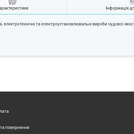
арактеристики
Інформація д
, електротехнічні та електроустановлювальні вироби чудової якост
плата
 та повернення