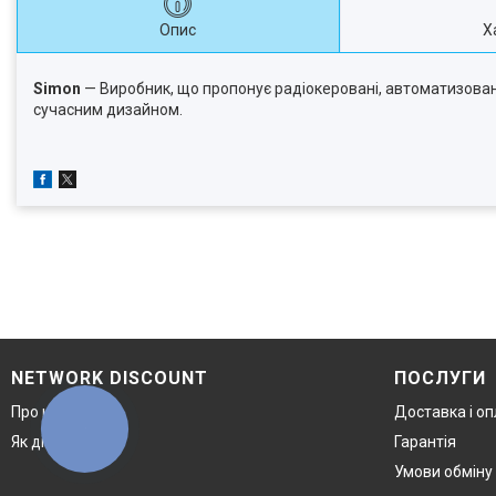
Опис
Х
Simon
— Виробник, що пропонує радіокеровані, автоматизовані
сучасним дизайном.
NETWORK DISCOUNT
ПОСЛУГИ
Про компанію
Доставка і о
КНОПКА
ЗВ'ЯЗКУ
Як дістатися
Гарантія
Умови обміну