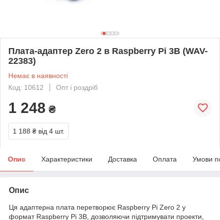
Плата-адаптер Zero 2 в Raspberry Pi 3B (WAV-
22383)
Немає в наявності
Код: 10612
Опт і роздріб
1 248
₴
1 188 ₴
від 4 шт.
Опис
Характеристики
Доставка
Оплата
Умови п
Опис
Ця адаптерна плата перетворює Raspberry Pi Zero 2 у
формат Raspberry Pi 3B, дозволяючи підтримувати проекти,