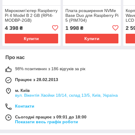
Мікрокомп'ютер Raspberry
Плата розширення NVMe
Корп
Pi 4 Model B 2 GB (RPI4-
Base Duo для Raspberry Pi
Wave
MODBP-2GB)
5 (PIM704)
LCD 
MIPI
4 398
1 998
2 5
₴
₴
4B (
Купити
Купити
Про нас
98% позитивних з 186 відгуків за рік
Працює з 28.02.2013
м. Київ
вул. Вікентія Хвойки 18/14, склад 13/5, Київ, Україна
Контакти
Сьогодні працює з 09:01 до 18:00
Показати весь графік роботи