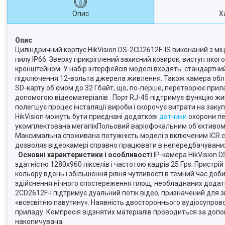
Опис
Х
Опис
Циліндричний корпус HikVision DS-2CD2612F-IS виконаний з міц
пилу IP66. Зверху прикріплений захисний козирок, виступ яко
кронштейном. У набір інтерфейсів моделі входять: стандартний 
підключення 12-вольта джерела живлення. Також камера обла
SD-карту об'ємом до 32 Гбайт, що, по-перше, перетворює прила
допомогою відеоматеріалів . Порт RJ-45 підтримує функцію жи
полегшує процес інсталяції вироби і скорочує витрати на заку
HikVision можуть бути приєднані додаткові
датчики
охорони пе
укомплектована мегапікПольовий варіофокальним об'єктивом з 
Максимальна споживана потужність моделі з включеним ICR стан
дозволяє відеокамері справно працювати в непередбачуваних
Основні характеристики і особливості
IP-камера HikVision
здатністю 1280х960 пікселів і частотою кадрів 25 Fps. Пристр
кольору вдень і збільшення рівня чутливості в темний час доб
здійснення нічного спостереження площ, необладнаних додатко
2CD2612F-I підтримує дуальний потік відео, призначений для
«всесвітню павутину». Наявність двостороннього аудіосупровод
приладу. Компресія відзнятих матеріалів проводиться за допо
накопичувача.