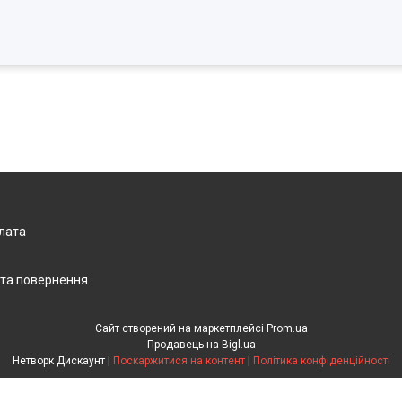
плата
 та повернення
Сайт створений на маркетплейсі
Prom.ua
Продавець на Bigl.ua
Нетворк Дискаунт |
Поскаржитися на контент
|
Політика конфіденційності