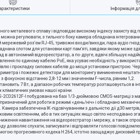
арактеристики
Інформація д
ного металевого сплаву і відповідає високому індексу захисту від
го можна регулювати, з тильного боку камера обладнана інтегрова
мережевий роз'єм RJ-45, тривожні входи/виходи, пара аудіо гнізд (
днана слотом для установки карт пам'яті, завдяки якому може зд
д в автономний відеореєстратор, а по-друге, вдвічі збільшує надійн
влення по єдиному кабелю PoE, яка усуває необхідність у використ
півлю і прокладку силових кабелів до місця установки пристрою. Ч
риметра і пожежні детектори для моніторингу виникнення нештатн
фокусною відстанню 2,8-12 мм і значенням F-числа, рівним 1,2.
овить 7 Вт, а діапазон робочих температур розташовується в інтер
 кліматичних умовах нашої країни.
 DS-2CD2612F-I побудована на базі 1/3-дюймовою CMOS-матриці з 
ій призначений для роботи в режимі «день/ніч» і обладнано механічн
и. Камера забезпечена ІК-підсвічуванням з дальністю дії д30 метрі
вим освітленням, або в тих ситуаціях якщо світло несподівано зга
 зниження навантаження на відеореєстратор і мережу, а також спр
у дозволяє слухати, записувати і відправляти голосові повідомлен
могою прогресивного кодека H.264, істотно заощаджує дисковий пр