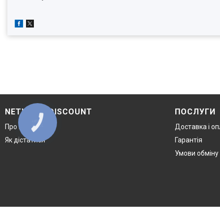
NETWORK DISCOUNT
ПОСЛУГИ
КНОПКА
Про компанію
Доставка і о
ЗВ'ЯЗКУ
Як дістатися
Гарантія
Умови обміну