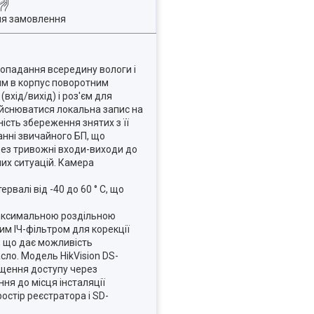
ля замовлення
 попадання всередину вологи і
ним в корпус поворотним
вхід/вихід) і роз'єм для
ійснюватися локальна запис на
ість збереження знятих з її
анні звичайного БП, що
ерез тривожні входи-виходи до
их ситуацій. Камера
валі від -40 до 60 ° C, що
максимальною роздільною
им ІЧ-фільтром для корекції
в, що дає можливість
сло. Модель HikVision DS-
ощення доступу через
ня до місця інсталяції
остір реєстратора і SD-