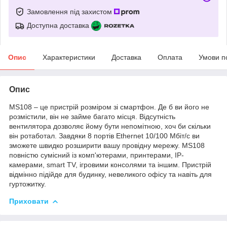
Замовлення під захистом
Доступна доставка
Опис
Характеристики
Доставка
Оплата
Умови п
Опис
MS108 – це пристрій розміром зі смартфон. Де б ви його не
розмістили, він не займе багато місця. Відсутність
вентилятора дозволяє йому бути непомітною, хоч би скільки
він ротаботал. Завдяки 8 портів Ethernet 10/100 Мбіт/с ви
зможете швидко розширити вашу провідну мережу. MS108
повністю сумісний із комп'ютерами, принтерами, IP-
камерами, smart TV, ігровими консолями та іншим. Пристрій
відмінно підійде для будинку, невеликого офісу та навіть для
гуртожитку.
Приховати