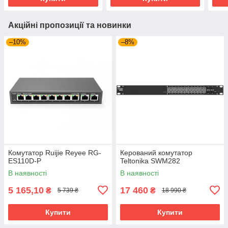
Акційні пропозиції та новинки
–10%
–8%
Комутатор Ruijie Reyee RG-
Керований комутатор
ES110D-P
Teltonika SWM282
В наявності
В наявності
5 165,10
17 460
₴
₴
5 739 ₴
18 990 ₴
Купити
Купити