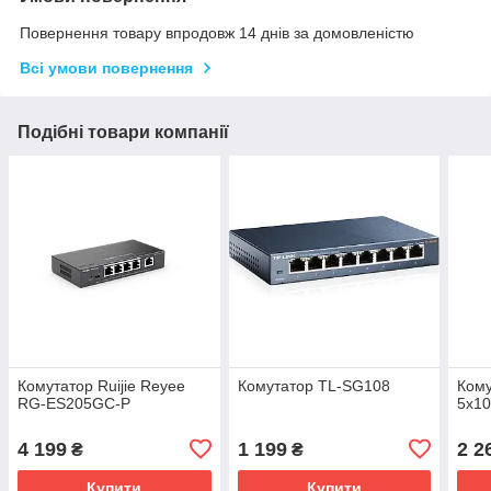
Повернення товару впродовж 14 днів за домовленістю
Всі умови повернення
Подібні товари компанії
Комутатор Ruijie Reyee
Комутатор TL-SG108
Кому
RG-ES205GC-P
5х10
4 199
1 199
2 2
₴
₴
Купити
Купити