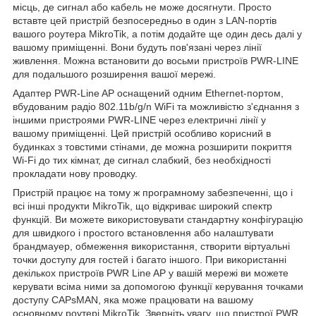
місць, де сигнал або кабель не може досягнути. Просто
вставте цей пристрій безпосередньо в один з LAN-портів
вашого роутера MikroTik, а потім додайте ще один десь далі у
вашому приміщенні. Вони будуть пов'язані через лінії
живлення. Можна встановити до восьми пристроїв PWR-LINE
для подальшого розширення вашої мережі.
Адаптер PWR-Line AP оснащений одним Ethernet-портом,
вбудованим радіо 802.11b/g/n WiFi та можливістю з'єднання з
іншими пристроями PWR-LINE через електричні лінії у
вашому приміщенні. Цей пристрій особливо корисний в
будинках з товстими стінами, де можна розширити покриття
Wi-Fi до тих кімнат, де сигнал слабкий, без необхідності
прокладати нову проводку.
Пристрій працює на тому ж програмному забезпеченні, що і
всі інші продукти MikroTik, що відкриває широкий спектр
функцій. Ви можете використовувати стандартну конфігурацію
для швидкого і простого встановлення або налаштувати
брандмауер, обмеження використання, створити віртуальні
точки доступу для гостей і багато іншого. При використанні
декількох пристроїв PWR Line AP у вашій мережі ви можете
керувати всіма ними за допомогою функції керування точками
доступу CAPsMAN, яка може працювати на вашому
основному роутері MikroTik. Зверніть увагу, що пристрої PWR