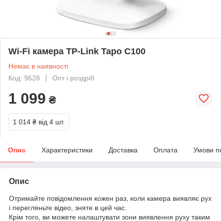
Wi-Fi камера TP-Link Tapo C100
Немає в наявності
Код: 9628
Опт і роздріб
1 099
₴
1 014 ₴
від 4 шт.
Опис
Характеристики
Доставка
Оплата
Умови п
Опис
Отримайте повідомлення кожен раз, коли камера виявляє рух
і перегляньте відео, зняте в цей час.
Крім того, ви можете налаштувати зони виявлення руху таким