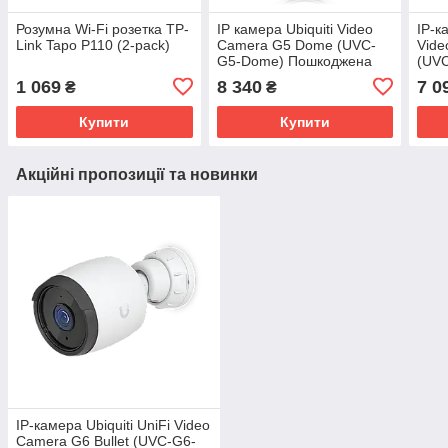
Розумна Wi-Fi розетка TP-
IP камера Ubiquiti Video
IP-к
Link Tapo P110 (2-pack)
Camera G5 Dome (UVC-
Vide
G5-Dome) Пошкоджена
(UV
упаковка
1 069
8 340
7 0
₴
₴
Купити
Купити
Акційні пропозиції та новинки
IP-камера Ubiquiti UniFi Video
Camera G6 Bullet (UVC-G6-