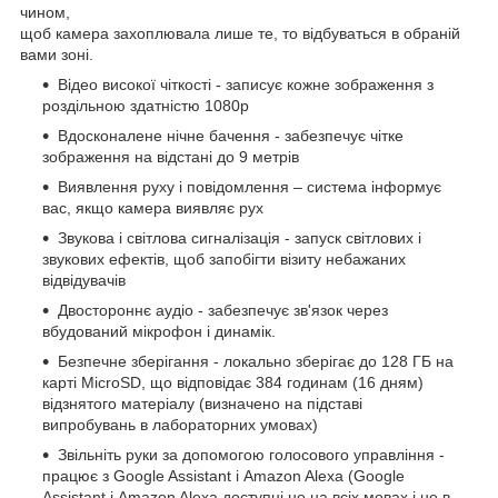
чином,
щоб камера захоплювала лише те, то відбуваться в обраній
вами зоні.
Відео високої чіткості - записує кожне зображення з
роздільною здатністю 1080p
Вдосконалене нічне бачення - забезпечує чітке
зображення на відстані до 9 метрів
Виявлення руху і повідомлення – система інформує
вас, якщо камера виявляє рух
Звукова і світлова сигналізація - запуск світлових і
звукових ефектів, щоб запобігти візиту небажаних
відвідувачів
Двостороннє аудіо - забезпечує зв'язок через
вбудований мікрофон і динамік.
Безпечне зберігання - локально зберігає до 128 ГБ на
карті MicroSD, що відповідає 384 годинам (16 дням)
відзнятого матеріалу (визначено на підставі
випробувань в лабораторних умовах)
Звільніть руки за допомогою голосового управління -
працює з Google Assistant і Amazon Alexa (Google
Assistant і Amazon Alexa доступні не на всіх мовах і не в