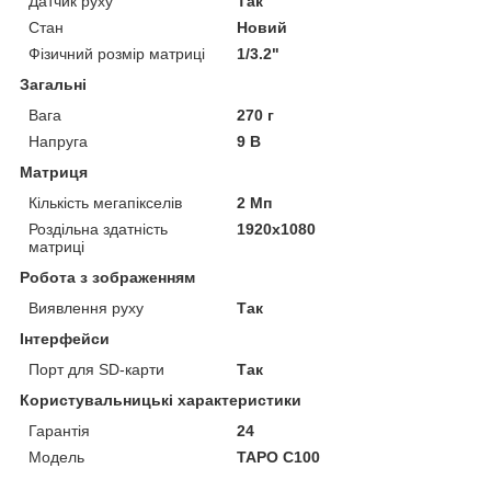
Датчик руху
Так
Стан
Новий
Фізичний розмір матриці
1/3.2"
Загальні
Вага
270 г
Напруга
9 В
Матриця
Кількість мегапікселів
2 Мп
Роздільна здатність
1920x1080
матриці
Робота з зображенням
Виявлення руху
Так
Інтерфейси
Порт для SD-карти
Так
Користувальницькі характеристики
Гарантія
24
Мoдель
TAPO C100