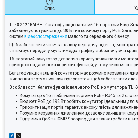
Опис
Х
TL-SG1218MPE
- багатофункціональний 16-портовий Easy Sma
забезпечує потужність до 30 Вт на кожному порту PoE. Загаль
систем
відеоспостереження
малого та середнього бізнесу.
Щоб забезпечити чітку та плавну передачу відео, адміністра
оптимізує передачу мультимедіа-трафіку, забезпечуючи кращу я
16-портовий комутатор дозволяє користувачам вести моніторин
пристрою надає кілька корисних функцій, у тому числі монітор
Багатофункціональний комутатор має розумне керування живл
живлення порту з низьким пріоритетом, щоб забезпечити елек
Особливості багатофункціонального PoE-комутатора TL
Комутатор з 16 гігабітними портами PoE+ RJ45 та 2 слота
Бюджет PoE до 192 Вт робить комутатор ідеальним для в
Приоритизація портів гарантує високу якість для важливи
Розумне керування живленням дозволяє захищати комут
Підтримка QoS та IGMP Snooping для плавної роботи в інтер