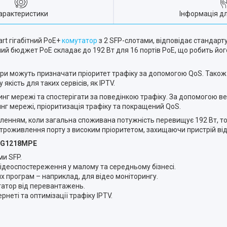
арактеристики
Інформація д
rt гігабітний PoE+
комутатор
з 2 SFP-слотами, відповідає стандарту
ний бюджет PoE складає до 192 Вт для 16 портів PoE, що робить йо
тори можуть призначати пріоритет трафіку за допомогою QoS. Тако
кість для таких сервісів, як IPTV.
г мережі та спостерігати за поведінкою трафіку. За допомогою ве
инг мережі, пріоритизація трафіку та покращений QoS.
енням, коли загальна споживана потужність перевищує 192 Вт, то
троживлення порту з високим пріоритетом, захищаючи пристрій ві
-SG1218MPE
ми SFP.
ідеоспостереження у малому та середньому бізнесі.
х програм – наприклад, для відео моніторингу.
атор від перевантажень.
неті та оптимізації трафіку IPTV.