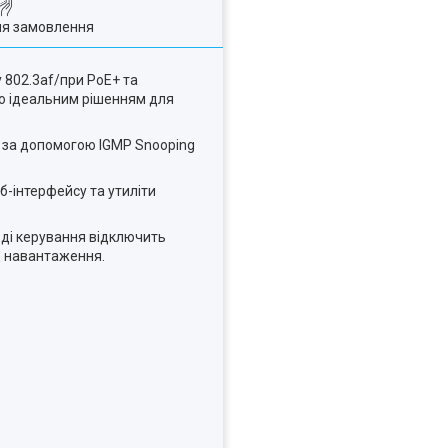
ля замовлення
 802.3af/при PoE+ та
го ідеальним рішенням для
ж за допомогою IGMP Snooping
б-інтерфейсу та утиліти
ді керування відключить
д навантаження.