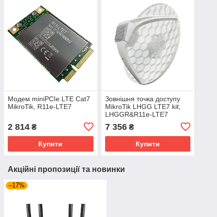
Модем miniPCIe LTE Cat7
Зовнішня точка доступу
MikroTik, R11e-LTE7
MikroTik LHGG LTE7 kit,
LHGGR&R11e-LTE7
2 814
7 356
₴
₴
Купити
Купити
Акційні пропозиції та новинки
–17%