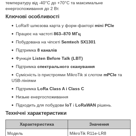
температуру від -40°C до +70°C та максимальне
енергоспоживання до 2 Вт.
Ключові особливості
LoRa® шлюзова карта у форм-факторі
mini PCIe
Працює на частоті
863–870 МГц
Побудована на чіпсеті
Semtech SX1301
Підтримка
8 каналів
Функція
Listen Before Talk (LBT)
Підтримка
спектрального сканування
Сумісність із пристроями MikroTik зі слотом
mPCIe
та
USB-лініями
Підтримка
LoRa Class A і Class C
Низьке енергоспоживання
Підходить для побудови
IoT
і
LoRaWAN
рішень.
Технічні характеристики
Характеристика
Значення
Модель
MikroTik R11e-LR8