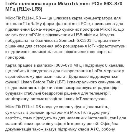
LoRa шлюзова карта MikroTik mini PCIe 863–870
МГц (R11e-LR8)
MikroTik R11e-LR8 — це шлюзова карта концентратора для
технології LoRa® у форм-факторі mini PCIe, призначена для
підключення LoRa-мереж до сумісних пристроїв MikroTik, що
мають слот mPCIe з підключеними USB-лініями. Модель
побудована на базі чіпсета Semtech SX1301 і є практичним
рішенням для створення або розширення IoT-інфраструктури
з підтримкою великої кількості підключених сенсорів та
пристроїв.
Карта працює в діапазоні 863–870 МГц і підтримує 8 каналів,
що робить її придатною для використання в LoRa-мережах у
європейському діапазоні частот. Додатково підтримуються
функції Listen Before Talk (LBT) і спектрального сканування,
які допомагають ефективніше використовувати радіоефір і
будувати стабільні бездротові рішення для телеметрії,
моніторингу, автоматизації та інших IoT-застосувань.
MikroTik R11e-LR8 поєднує хорошу функціональність,
сумісність із різними пристроями MikroTik та доступну
вартість, тому підходить як для невеликих інсталяцій, так і для
масштабніших проєктів у сфері Інтернету речей. Офіційна
документація також вказує підтримку класів A і C, робочу