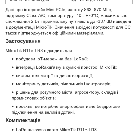
Дані про інтерфейс Mini-PCIe, частоту 863–870 МГц,
підтримку Class A/C, температуру -40…+70°C, максимальне
споживання 2 Вт і приймальну чутливість до -137 dB наведені
в документації MikroTik. Значення вихідної потужності для ЄС
також підтверджується офіційними матеріалами.
Застосування
MikroTik R11e-LR8 підходить для:
побудови IoT-мереж на базі LoRa®;
інтеграції LoRa-зв’язку в сумісні пристрої MikroTik;
систем телеметрії та диспетчеризації;
моніторингу датчиків, лічильників і контролерів;
рішень для розумного міста, агросектору, складів і
промислових об’єктів;
проєктів, де потрібне енергоефективне бездротове
підключення на великі відстані.
Комплектація
LoRa шлюзова карта MikroTik R11e-LR8