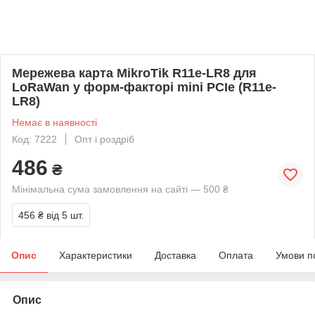
Мережева карта MikroTik R11e-LR8 для
LoRaWan у форм-факторі mini PCIe (R11e-
LR8)
Немає в наявності
Код: 7222
Опт і роздріб
486
₴
Мінімальна сума замовлення на сайті — 500 ₴
456 ₴
від 5 шт.
Опис
Характеристики
Доставка
Оплата
Умови п
Опис