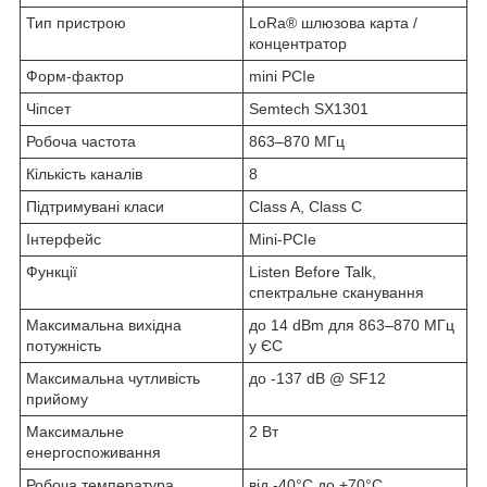
Тип пристрою
LoRa® шлюзова карта /
концентратор
Форм-фактор
mini PCIe
Чіпсет
Semtech SX1301
Робоча частота
863–870 МГц
Кількість каналів
8
Підтримувані класи
Class A, Class C
Інтерфейс
Mini-PCIe
Функції
Listen Before Talk,
спектральне сканування
Максимальна вихідна
до 14 dBm для 863–870 МГц
потужність
у ЄС
Максимальна чутливість
до -137 dB @ SF12
прийому
Максимальне
2 Вт
енергоспоживання
Робоча температура
від -40°C до +70°C