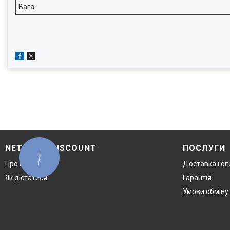
Вага
NETWORK DISCOUNT
ПОСЛУГИ
КНОПКА
ЗВ'ЯЗКУ
Про компанію
Доставка і о
Як дістатися
Гарантія
Умови обміну