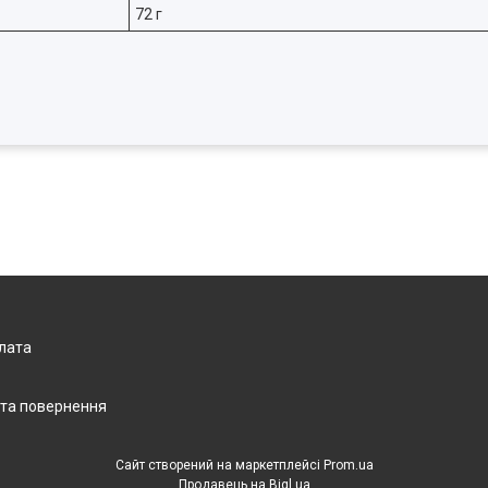
72 г
плата
 та повернення
Сайт створений на маркетплейсі
Prom.ua
Продавець на Bigl.ua