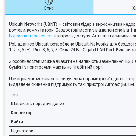
Опис
Х
Ubiquiti Networks (UBNT) — світовий лідер з виробництва недо
роутери, коммутатори. Бездротові мости з віддаленістю від 1 д
Відеоспостереження
і контроль доступу. Антени, підсилили, к
PoE адаптер Ubiquiti розроблено Ubiquiti Networks для бездрот
1, 2, 4, 5 (+) і Pins 3, 6, 7, 8. Сила 24 Вт. Gigabit LAN Port. Вик
З особливостей можна вказати на наявність заземлення, ESD-за
Сумісні з пристроями мають не гігабітний порт.
Пристрій має можливість вилучення параметрів з’ єднаного при
Віддалене скинення підтримують такі пристрої Airmax: (Bull M, R
Тип
Швидкість передачі даних
Коннектор
Вийти
Індикатори