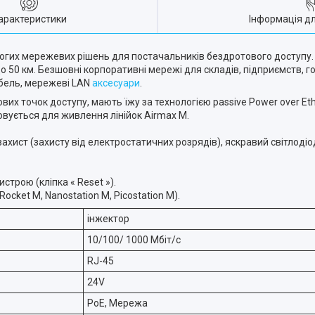
арактеристики
Інформація д
рогих мережевих рішень для постачальників бездротового доступу. W
о 50 км. Безшовні корпоративні мережі для складів, підприємств, гот
абель, мережеві LAN
аксесуари
.
ових точок доступу, мають їжу за технологією passive Power over Et
ористовується для живлення лінійок Airmax M.
хист (захисту від електростатичних розрядів), яскравий світлодіо
строю (кліпка « Reset »).
ocket M, Nanostation M, Picostation M).
інжектор
10/100/ 1000 Мбіт/с
RJ-45
24V
PoE, Мережа