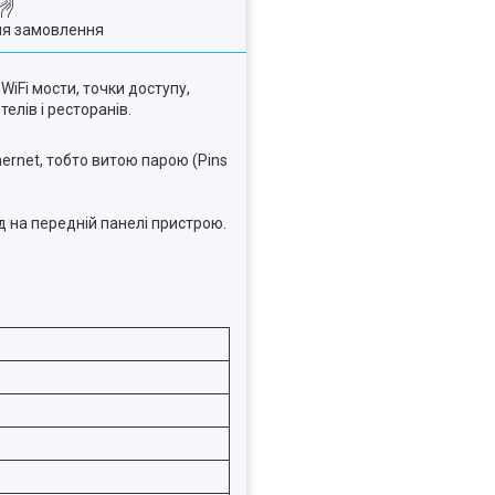
ля замовлення
iFi мости, точки доступу,
елів і ресторанів.
hernet, тобто витою парою (Pins
д на передній панелі пристрою.