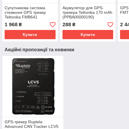
Супутникова система
Акумулятор для GPS-
GPS 
стеження GPS трекер
трекера Teltonika 170 mAh
FMT
Teltonika FMB641
(PPBA00000190)
1 968
288
2 4
₴
₴
Купити
Купити
Акційні пропозиції та новинки
GPS-трекер Ruptela
Advanced CAN Tracker LCV5