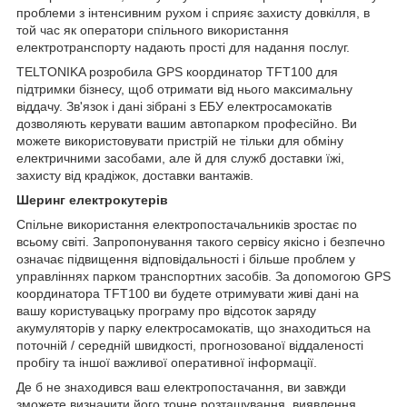
проблеми з інтенсивним рухом і сприяє захисту довкілля, в
той час як оператори спільного використання
електротранспорту надають прості для надання послуг.
TELTONIKA розробила GPS координатор TFT100 для
підтримки бізнесу, щоб отримати від нього максимальну
віддачу. Зв'язок і дані зібрані з ЕБУ електросамокатів
дозволяють керувати вашим автопарком професійно. Ви
можете використовувати пристрій не тільки для обміну
електричними засобами, але й для служб доставки їжі,
захисту від крадіжок, доставки вантажів.
Шеринг електрокутерів
Спільне використання електропостачальників зростає по
всьому світі. Запропонування такого сервісу якісно і безпечно
означає підвищення відповідальності і більше проблем у
управліннях парком транспортних засобів. За допомогою GPS
координатора TFT100 ви будете отримувати живі дані на
вашу користувацьку програму про відсоток заряду
акумуляторів у парку електросамокатів, що знаходиться на
поточній / середній швидкості, прогнозованої віддаленості
пробігу та іншої важливої оперативної інформації.
Де б не знаходився ваш електропостачання, ви завжди
зможете визначити його точне розташування, виявлення