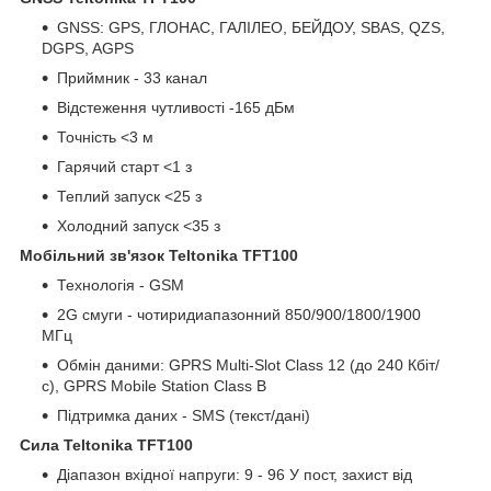
GNSS: GPS, ГЛОНАС, ГАЛІЛЕО, БЕЙДОУ, SBAS, QZS,
DGPS, AGPS
Приймник - 33 канал
Відстеження чутливості -165 дБм
Точність <3 м
Гарячий старт <1 з
Теплий запуск <25 з
Холодний запуск <35 з
Мобільний зв'язок Teltonika TFT100
Технологія - GSM
2G смуги - чотиридиапазонний 850/900/1800/1900
МГц
Обмін даними: GPRS Multi-Slot Class 12 (до 240 Кбіт/
с), GPRS Mobile Station Class B
Підтримка даних - SMS (текст/дані)
Сила Teltonika TFT100
Діапазон вхідної напруги: 9 - 96 У пост, захист від