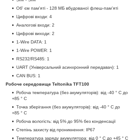
Об' єм пам'яті - 128 МБ вбудованої флеш-пам'яті
Цифрові входи: 4
Аналогові входи: 2
Цифрові виходи: 2
1-Wire DATA: 1
1-Wire POWER: 1
RS232/RS485: 1
UART (Універсальний асинхронний передавач): 1
CAN BUS: 1
Робоче середовище Teltonika TFT100
Робоча температура (без акумуляторів): від -40 ° C до
+85 ° C
Точка зберігання (без акумуляторів): від -40 ° C до
+85 ° C
Робоча вологість: від 5% до 95% без конденсації
Степінь захисту від проникнення: IP67
Температура заряду акумулятора: від 0 ° C до +45 ° C