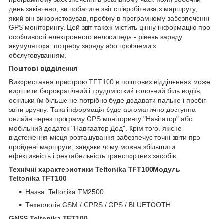
день закінчено, ви побачите звіт співробітника з маршруту,
який він використовував, пробіжу в програмному забезпеченні
GPS моніторингу. Цей звіт також містить цінну інформацію про
особливості електронного велосипеда - рівень заряду
акумулятора, потребу заряду або проблеми з
обслуговуванням.
Поштові відділення
Використання пристрою TFT100 в поштових відділеннях може
вирішити бюрократічний і трудомісткий головний біль водіїв,
оскільки їм більше не потрібно буде додавати пальне і пробіг
звіти вручну. Така інформація буде автоматично доступна
онлайн через програму GPS моніторингу "Навігатор" або
мобільний додаток "Навігаатор Дод". Крім того, якісне
відстеження місця розташування забезпечує точні звіти про
пройдені маршрути, завдяки чому можна збільшити
ефективність і рентабельність транспортних засобів.
Технічні характеристики Teltonika TFT100Mодуль
Teltonika TFT100
Назва: Teltonika TM2500
Технологія GSM / GPRS / GPS / BLUETOOTH
GNSS Teltonika TFT100