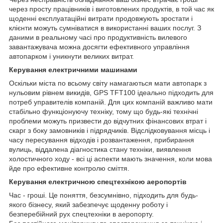
через просту працівників і виготовлених продуктів, в той час як
щоденні експлуатаційні витрати продовжують зростати і
клієнти можуть сумніватися в використанні ваших послуг. З
даними в реальному часі про продуктивність вилевого
завантажувача можна досягти ефективного управління
автопарком і уникнути великих витрат.
Керування електричними машинами
Оскільки міста по всьому світу намагаються мати автопарк з
нульовим рівнем викидів, GPS TFT100 ідеально підходить для
потреб управителів компаній. Для цих компаній важливо мати
стабільно функціонуючу техніку, тому що будь-які технічні
проблеми можуть призвести до відчутних фінансових втрат і
скарг з боку замовників і підрядчиків. Відслідковування місць і
часу пересування відходів і розвантаження, прибирання
вулиць, віддалена діагностика стану техніки, виявлення
холостичного ходу - всі ці аспекти мають значення, коли мова
йде про ефективне контролю сміття.
Керування електричною спецтехнікою аеропортів
Час - гроші. Це поняття, безсумнівно, підходить для будь-
якого бізнесу, який забезпечує щоденну роботу і
безперебійний рух спецтехніки в аеропорту.