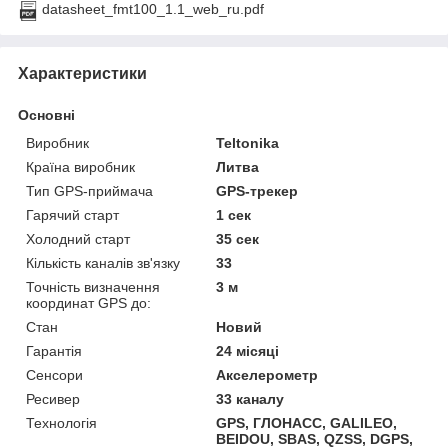
datasheet_fmt100_1.1_web_ru.pdf
Характеристики
Основні
Виробник
Teltonika
Країна виробник
Литва
Тип GPS-приймача
GPS-трекер
Гарячий старт
1 сек
Холодний старт
35 сек
Кількість каналів зв'язку
33
Точність визначення
3 м
координат GPS до:
Стан
Новий
Гарантія
24 місяці
Сенсори
Акселерометр
Ресивер
33 каналу
Технологія
GPS, ГЛОНАСС, GALILEO,
BEIDOU, SBAS, QZSS, DGPS,