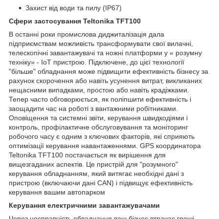
Захист від води та пилу (IP67)
Сфери застосування Teltonika TFT100
В останні роки промислова диджиталізація дала
підприємствам можливість трансформувати свої вилачні,
телескопічні завантажувачі та ножні платформи у « розумну
техніку» - IoT пристрою. Підключене, до цієї технології
"більше" обладнання може підвищити ефективність бізнесу за
рахунок скорочення або навіть усунення витрат, викликаних
нещасними випадками, простою або навіть крадіжками.
Тепер часто обговорюється, як поліпшити ефективність і
заощадити час на роботі з вантажними робітниками.
Оповіщення та системні звіти, керування швидкодіями і
контроль, профілактичне обслуговування та моніторинг
робочого часу є одним з ключових факторів, які сприяють
оптимізації керування навантаженнями. GPS координатора
Teltonika TFT100 постачається як вирішення для
вищезгаданих аспектів. Це пристрій для "розумного"
керування обладнанням, який витягає необхідні дані з
пристрою (включаючи дані CAN) і підвищує ефективність
керування вашим автопарком
Керування електричними завантажувачами
Через несправність обладнання ваш бізнес втрачає гроші