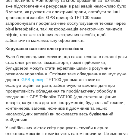
Без постійного моніторингу та спостереження за технікою і
вже підготовленими ресурсами в разі аварії неможливо було
б уявити, як рухаються електричні трапи, автобуси та інші
транспортні засоби. GPS пристрій TFT100 може
запропонувати профілактичне обслуговування техніки через
різні інтерфейси, такі як координація електричних пандусів,
ліфтів, тележек та інших електричних засобів, щоб
забезпечити максимальну ефективність.
Керування важкою електротехнікою
Було б справедливо сказати, що важка техніка в останні роки
стає електричною. Екскаватори, ножні підйомники,
бульдозери можуть стати ефективнішими з розумним
режимом управління. Оскільки таке обладнання коштує дуже
дорого.
GPS трекер
TFT100 допомагає знизити
експлуатаційні витрати, забезпечуючи важливі дані про
продуктивність обладнання та профілактичну обробку в
поєднанні з GPS Teltonika TAT100 (для стеження цінних
товарів, котушок з дротом, інструментів, будівельної техніки,
контейнерів, вагонів, ножників підйомників та інших
несамохідних активів) ви покриваєте весь будівельний
майданчик.
У найбільших містах світу працюють служби шернга
електросамокатів, і тому існують вагомі причини. Це зменшує