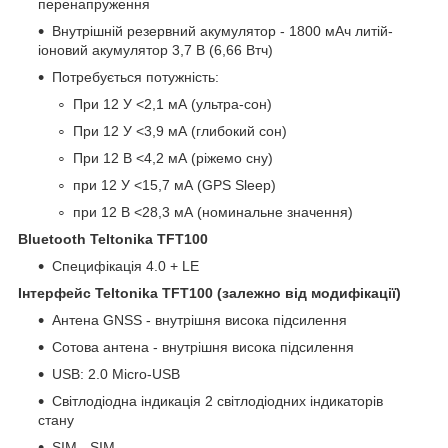
перенапруження
Внутрішній резервний акумулятор - 1800 мАч литій-
іоновий акумулятор 3,7 В (6,66 Втч)
Потребується потужність:
При 12 У <2,1 мА (ультра-сон)
При 12 У <3,9 мА (глибокий сон)
При 12 В <4,2 мА (ріжемо сну)
при 12 У <15,7 мА (GPS Sleep)
при 12 В <28,3 мА (номинальне значення)
Bluetooth Teltonika TFT100
Специфікація 4.0 + LE
Інтерфейс Teltonika TFT100 (залежно від модифікації)
Антена GNSS - внутрішня висока підсилення
Сотова антена - внутрішня висока підсилення
USB: 2.0 Micro-USB
Світлодіодна індикація 2 світлодіодних індикаторів
стану
SIM - SIM