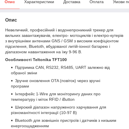
Опис
Характеристики
Доставка
Оплата
Умови п
Опис
Невеличкий, професійний і водонепроникний трекер для
вильних завантажувачів, електро- мотоциклів і електро-кутерів
з внутрішніми антенами GNS / GSM з високим коефіцієнтом
підсилення, Bluetoth, вбудованої литій-іонної батарею і
діапазоном навантаження на їжу 9-96 В.
Особливості Teltonika TFT100
Підтримка CAN, RS232, RS485, UART залежно від
обраної зміни
Зручне оновлення OTA (повіток) через зручні
програми
Інтерфейс 1-Wire для моніторингу даних про
температуру і міток RFID / iButton
Широкий діапазон напруженого харчування для
різноманітності інтеграції (10-97 В)
Bluetooth для зовнішніх пристроїв і датчиків з низьким
енергоощадженням