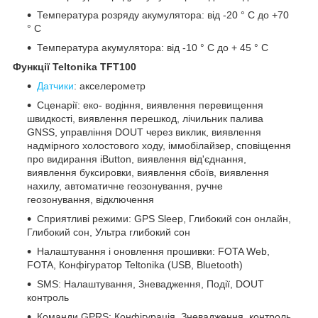
Температура розряду акумулятора: від -20 ° C до +70
° C
Температура акумулятора: від -10 ° C до + 45 ° C
Функції Teltonika TFT100
Датчики
: акселерометр
Сценарії: еко- водіння, виявлення перевищення
швидкості, виявлення перешкод, лічильник палива
GNSS, управління DOUT через виклик, виявлення
надмірного холостового ходу, іммобілайзер, сповіщення
про видирання iButton, виявлення від'єднання,
виявлення буксировки, виявлення сбоїв, виявлення
нахилу, автоматичне геозонування, ручне
геозонування, відключення
Сприятливі режими: GPS Sleep, Глибокий сон онлайн,
Глибокий сон, Ультра глибокий сон
Налаштування і оновлення прошивки: FOTA Web,
FOTA, Конфігуратор Teltonika (USB, Bluetooth)
SMS: Налаштування, Зневадження, Події, DOUT
контроль
Команди GPRS: Конфігурація, Зневадження, контроль