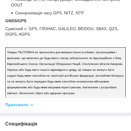
DOUT
Синхронізація часу GPS, NITZ, NTP
GNSS/GPS
Сумісний c: GPS, ГЛОНАС, GALILEO, BEIDOU, SBAS, QZS,
DGPS, AGPS
Товари TELTONIKA не призначені для використання особами, організаціями і
країнами, що включені до будь-якого списку заборонених чи підсанкційних з боку
Європейського Союзу, Організації Обєднаних Націй, Сполучених Штатів Америки,
України або будь-якого іншого відповідного уряду. Ці товари не можуть бути
надані будь-яким способом на території російської федерації, республіки Білорусь
та не можуть бути передані будь-яким способом незаконним військовим
формуванням або будь-яким кінцевим користувачам, повʼязаним з розробкою
хімічної, біологічної зброї або ядерних програм.
Приховати
Специфікація