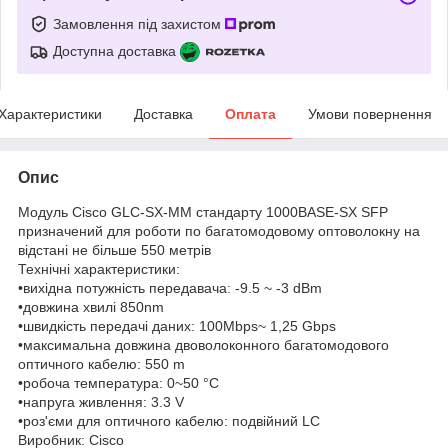
Замовлення під захистом
Доступна доставка
Характеристики
Доставка
Оплата
Умови повернення
Опис
Модуль Cisco GLC-SX-MM стандарту 1000BASE-SX SFP
призначений для роботи по багатомодовому оптоволокну на
відстані не більше 550 метрів
Технічні характеристики:
•вихідна потужність передавача: -9.5 ~ -3 dBm
•довжина хвилі 850nm
•швидкість передачі даних: 100Mbps~ 1,25 Gbps
•максимальна довжина двоволоконного багатомодового
оптичного кабелю: 550 m
•робоча температура: 0~50 °C
•напруга живлення: 3.3 V
•роз'єми для оптичного кабелю: подвійний LC
Виробник: Cisco