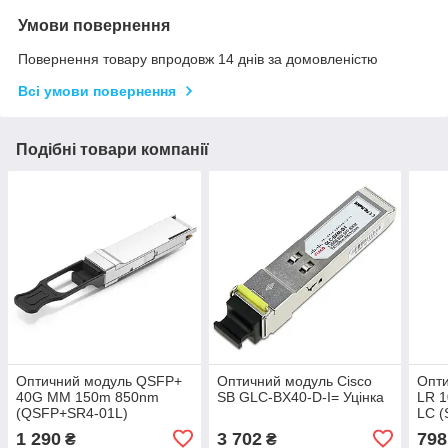
Умови повернення
Повернення товару впродовж 14 днів за домовленістю
Всі умови повернення
Подібні товари компанії
Оптичний модуль QSFP+
Оптичний модуль Cisco
Опт
40G MM 150m 850nm
SB GLC-BX40-D-I= Уцінка
LR 
(QSFP+SR4-01L)
LC 
1 290
3 702
798
₴
₴