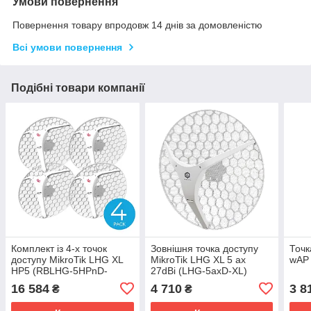
Умови повернення
Повернення товару впродовж 14 днів за домовленістю
Всі умови повернення
Подібні товари компанії
Комплект із 4-х точок
Зовнішня точка доступу
Точк
доступу MikroTik LHG XL
MikroTik LHG XL 5 ax
wAP
HP5 (RBLHG-5HPnD-
27dBi (LHG-5axD-XL)
XL4pack)
16 584
4 710
3 8
₴
₴