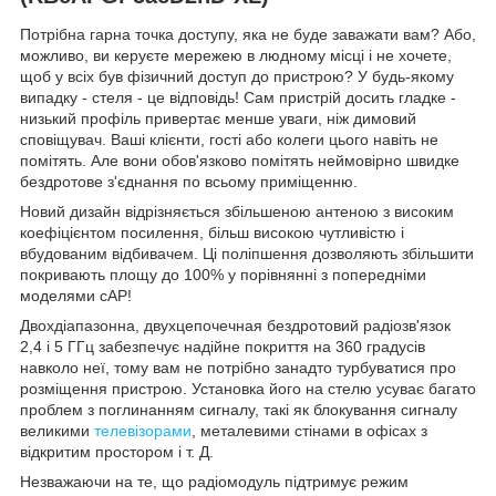
Потрібна гарна точка доступу, яка не буде заважати вам? Або,
можливо, ви керуєте мережею в людному місці і не хочете,
щоб у всіх був фізичний доступ до пристрою? У будь-якому
випадку - стеля - це відповідь! Сам пристрій досить гладке -
низький профіль привертає менше уваги, ніж димовий
сповіщувач. Ваші клієнти, гості або колеги цього навіть не
помітять. Але вони обов'язково помітять неймовірно швидке
бездротове з'єднання по всьому приміщенню.
Новий дизайн відрізняється збільшеною антеною з високим
коефіцієнтом посилення, більш високою чутливістю і
вбудованим відбивачем. Ці поліпшення дозволяють збільшити
покривають площу до 100% у порівнянні з попередніми
моделями cAP!
Двохдіапазонна, двухцепочечная бездротовий радіозв'язок
2,4 і 5 ГГц забезпечує надійне покриття на 360 градусів
навколо неї, тому вам не потрібно занадто турбуватися про
розміщення пристрою. Установка його на стелю усуває багато
проблем з поглинанням сигналу, такі як блокування сигналу
великими
телевізорами
, металевими стінами в офісах з
відкритим простором і т. Д.
Незважаючи на те, що радіомодуль підтримує режим