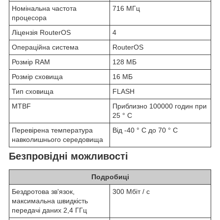
Номінальна частота
716 МГц
процесора
Ліцензія RouterOS
4
Операційна система
RouterOS
Розмір RAM
128 МБ
Розмір сховища
16 МБ
Тип сховища
FLASH
MTBF
Приблизно 100000 годин при
25 ° C
Перевірена температура
Від -40 ° C до 70 ° C
навколишнього середовища
Безпровідні можливості
Подробиці
Бездротова зв'язок,
300 Мбіт / с
максимальна швидкість
передачі даних 2,4 ГГц