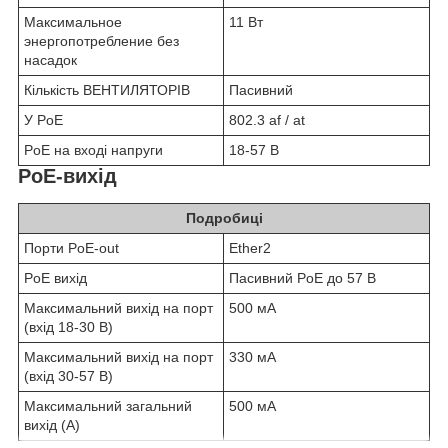
Максимальное
11 Вт
энергопотребление без
насадок
Кількість ВЕНТИЛЯТОРІВ
Пасивний
У PoE
802.3 af / at
PoE на вході напруги
18-57 В
PoE-вихід
Подробиці
Порти PoE-out
Ether2
PoE вихід
Пасивний PoE до 57 В
Максимальний вихід на порт
500 мА
(вхід 18-30 В)
Максимальний вихід на порт
330 мА
(вхід 30-57 В)
Максимальний загальний
500 мА
вихід (A)