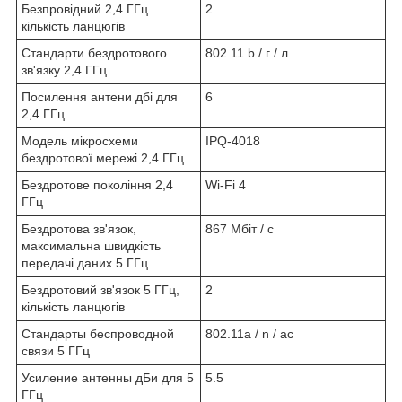
Безпровідний 2,4 ГГц
2
кількість ланцюгів
Стандарти бездротового
802.11 b / г / л
зв'язку 2,4 ГГц
Посилення антени дбі для
6
2,4 ГГц
Модель мікросхеми
IPQ-4018
бездротової мережі 2,4 ГГц
Бездротове покоління 2,4
Wi-Fi 4
ГГц
Бездротова зв'язок,
867 Мбіт / с
максимальна швидкість
передачі даних 5 ГГц
Бездротовий зв'язок 5 ГГц,
2
кількість ланцюгів
Стандарты беспроводной
802.11a / n / ac
связи 5 ГГц
Усиление антенны дБи для 5
5.5
ГГц