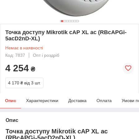
Точка доступу Mikrotik cAP XL ac (RBcAPGi-
5acD2nD-XL)
Немає в наявності
Код: 7837
Опт і роздріб
4 254
₴
4 170 ₴
від 3 шт.
Опис
Характеристики
Доставка
Оплата
Умови п
Опис
Точка доступу Mikrotik cAP XL ac
(RBcAPGi-5acD2nD-XL)