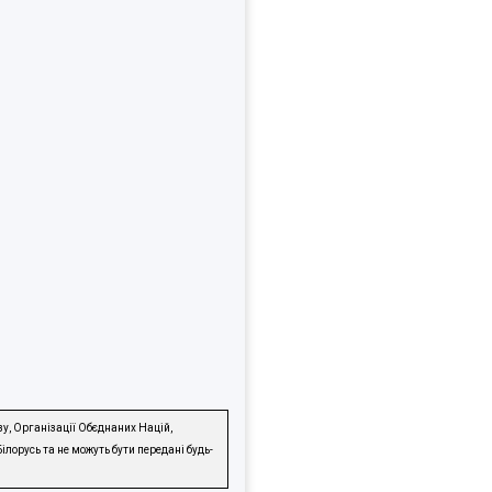
зу, Організації Обєднаних Націй,
ілорусь та не можуть бути передані будь-