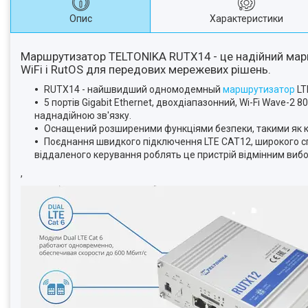
Опис
Характеристики
Маршрутизатор TELTONIKA RUTX14 - це надійний марш
WiFi і RutOS для передових мережевих рішень.
RUTX14 - найшвидший одномодемный
маршрутизатор
LT
5 портів Gigabit Ethernet, двохдіапазонний, Wi-Fi Wave-2 8
наднадійною зв'язку.
Оснащений розширеними функціями безпеки, такими як кіл
Поєднання швидкого підключення LTE CAT12, широкого спе
віддаленого керування роблять це пристрій відмінним виб
,