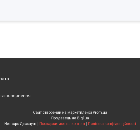
плата
 та повернення
Сайт створений на маркетплейсі
Prom.ua
Продавець на Bigl.ua
Нетворк Дискаунт |
Поскаржитися на контент
|
Політика конфіденційності