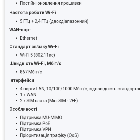
Постійні оновлення прошивки
Частота роботи Wi-Fi
5 ГГц + 2,4 ГГц (двохдіапазонний)
WAN-порт
Ethernet
Стандарт зв'язку Wi-Fi
Wi-Fi 5 (802.11ac)
Швидкість Wi-Fi, Мбіт/с
867 Мбіт/с
Інтерфейси
4 порти LAN, 10/100/1000 Мбіт/с, відповідність стандартам
1 х WAN
2 x SIM слота (Mini SIM - 2FF)
Особливості
Підтримка MU-MIMO
Підтримка PoE
Підтримка VPN
Пріоритизація трафіку (QoS)