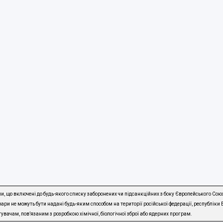
, що включені до будь-якого списку заборонених чи підсанкційних з боку Європейського Сою
ри не можуть бути надані будь-яким способом на території російської федерації, республіки Б
чам, повʼязаним з розробкою хімічної, біологічної зброї або ядерних програм.