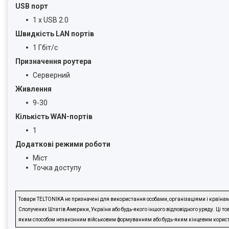
USB порт
1 х USB 2.0
Швидкість LAN портів
1 Гбіт/с
Призначення роутера
Серверний
Живлення
9-30
Кількість WAN-портів
1
Додаткові режими роботи
Міст
Точка доступу
Товари TELTONIKA не призначені для використання особами, організаціями і країнами
Сполучених Штатів Америки, України або будь-якого іншого відповідного уряду. Ці това
яким способом незаконним військовим формуванням або будь-яким кінцевим користува