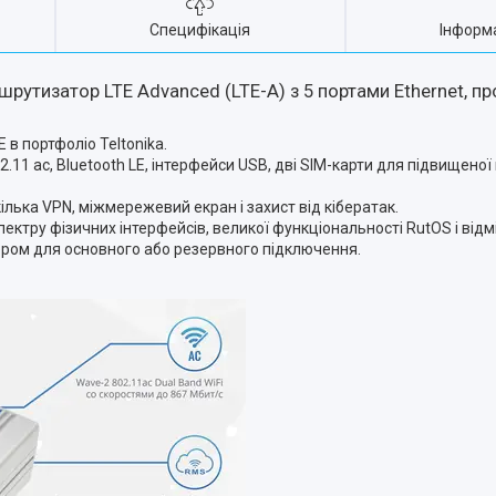
Специфікація
Інформ
рутизатор LTE Advanced (LTE-A) з 5 портами Ethernet, 
E в портфоліо Teltonika.
02.11 ac, Bluetooth LE, інтерфейси USB, дві SIM-карти для підвищеної
ька VPN, міжмережевий екран і захист від кібератак.
ктру фізичних інтерфейсів, великої функціональності RutOS і від
ором для основного або резервного підключення.