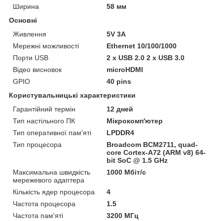
Ширина
58 мм
Основні
Живлення
5V 3A
Мережні можливості
Ethernet 10/100/1000
Порти USB
2 x USB 2.0 2 x USB 3.0
Відео висновок
microHDMI
GPIO
40 pins
Користувальницькі характеристики
Гарантійний термін
12 дней
Тип настільного ПК
Мікрокомп'ютер
Тип оперативної пам'яті
LPDDR4
Тип процесора
Broadcom BCM2711, quad-
core Cortex-A72 (ARM v8) 64-
bit SoC @ 1.5 GHz
Максимальна швидкість
1000 Мбіт/с
мережевого адаптера
Кількість ядер процесора
4
Частота процесора
1.5
Частота пам'яті
3200 МГц