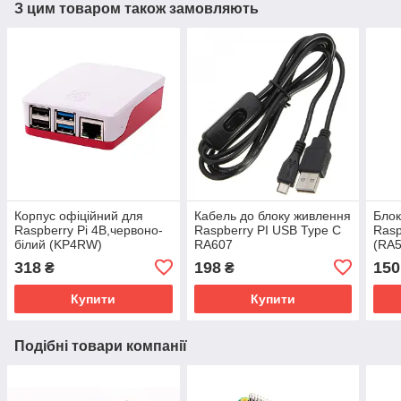
З цим товаром також замовляють
Корпус офіційний для
Кабель до блоку живлення
Блок
Raspberry Pi 4B,червоно-
Raspberry PI USB Type C
Rasp
білий (KP4RW)
RA607
(RA5
318
198
150
₴
₴
Купити
Купити
Подібні товари компанії