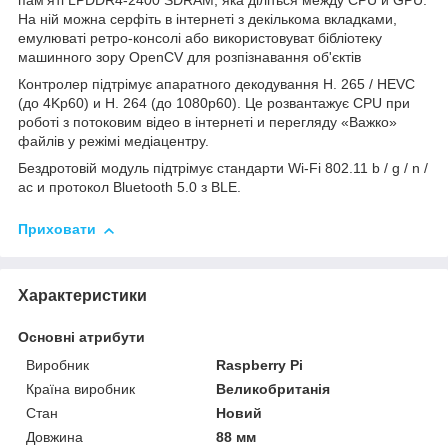
пам'яті LPDDR4-2400 SDRAM, яка діліться между CPU и GPU.
На ній можна серфіть в інтернеті з декількома вкладками,
емулюваті ретро-консолі або використовуват бібліотеку
машинного зору OpenCV для розпізнавання об'єктів
Контролер підтрімує апаратного декодування H. 265 / HEVC
(до 4Kp60) и H. 264 (до 1080p60). Це розвантажує CPU при
роботі з потоковим відео в інтернеті и перегляду «Важко»
файлів у режімі медіацентру.
Бездротовій модуль підтрімує стандарти Wi-Fi 802.11 b / g / n /
ac и протокол Bluetooth 5.0 з BLE.
Приховати
Характеристики
Основні атрибути
Виробник
Raspberry Pi
Країна виробник
Великобританія
Стан
Новий
Довжина
88 мм