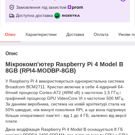
Замовлення під захистом
Доступна доставка
Опис
Характеристики
Доставка
Оплата
Умови п
Опис
Мікрокомп'ютер Raspberry Pi 4 Model B
8GB (RPI4-MODBP-8GB)
У Raspberry Pi 4 використовується однокристальна система
Broadcom BCM2711. Кристал включає в себе 4-ядерний 64-
бітний процесор Cortex-A72 (ARM v8) з частотою 1,5 ГГц і
графічний процесор GPU VideoCore VI з частотою 500 МГц.
За даними виробника, система на новій архітектурі стала на
50% швидше, ніж минулі покоління RPi, а ще вона підтримує
більше оперативної пам'яті - від 1 до 4 ГБ, залежно від версії
плати.
Дана модіфікація Raspberry Pi 4 Model B оснащується 8 ГБ