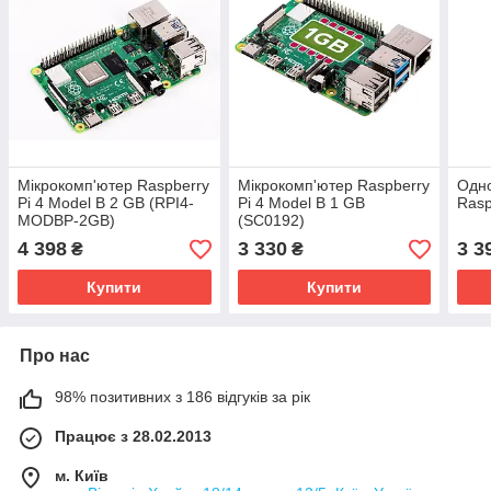
Мікрокомп'ютер Raspberry
Мікрокомп'ютер Raspberry
Одно
Pi 4 Model B 2 GB (RPI4-
Pi 4 Model B 1 GB
Rasp
MODBP-2GB)
(SC0192)
4 398
3 330
3 3
₴
₴
Купити
Купити
Про нас
98% позитивних з 186 відгуків за рік
Працює з 28.02.2013
м. Київ