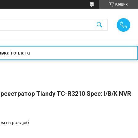
Кошик
вка і оплата
еєстратор Tiandy TC-R3210 Spec: I/B/K NVR
ом і в роздріб