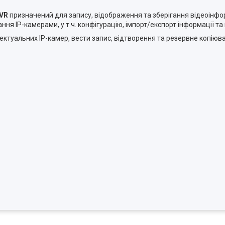
NVR
призначений для запису, відображення та зберігання відеоінфор
я IP-камерами, у т.ч. конфігурацію, імпорт/експорт інформації та 
туальних IP-камер, вести запис, відтворення та резервне копіюва