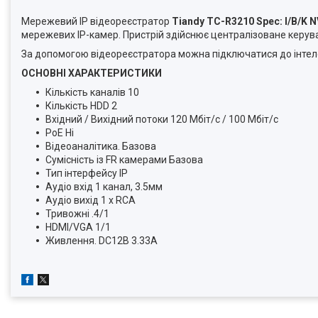
Мережевий IP відеореєстратор
Tiandy TC-R3210 Spec: I/B/K 
мережевих IP-камер. Пристрій здійснює централізоване керуванн
За допомогою відеореєстратора можна підключатися до інтелек
ОСНОВНІ ХАРАКТЕРИСТИКИ
Кількість каналів 10
Кількість HDD 2
Вхідний / Вихідний потоки 120 Мбіт/с / 100 Мбіт/с
PoE Ні
Відеоаналітика. Базова
Сумісність із FR камерами Базова
Тип інтерфейсу IP
Аудіо вхід 1 канал, 3.5мм
Аудіо вихід 1 x RCA
Тривожні .4/1
HDMI/VGA 1/1
Живлення. DC12В 3.33A