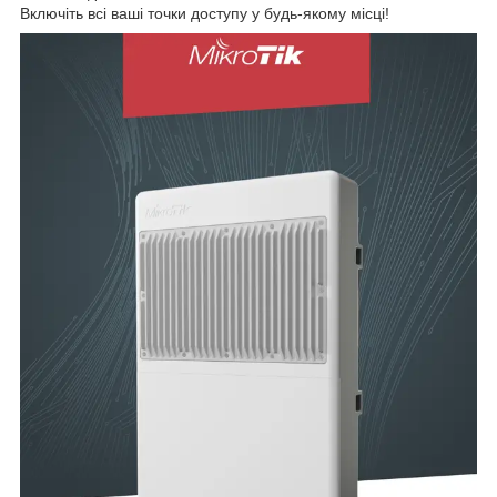
Включіть всі ваші точки доступу у будь-якому місці!