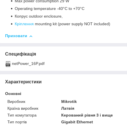
Max power consumption 29 W
Operating temperature -40°C to +70°C
Копрус outdoor enclosure,
Кріплення
mounting kit (power supply NOT included)
Приховати
Специфікація
netPower_16P.pdf
Характеристики
Основні
Виробник
Mikrotik
Країна виробник
Латвія
Тип комутатора
Керований рівня 3 і вище
Тип портів
Gigabit Ethernet