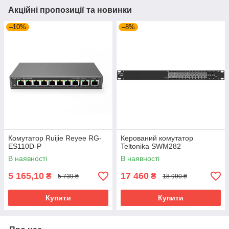
Акційні пропозиції та новинки
–10%
–8%
Комутатор Ruijie Reyee RG-
Керований комутатор
ES110D-P
Teltonika SWM282
В наявності
В наявності
5 165,10
17 460
₴
₴
5 739 ₴
18 990 ₴
Купити
Купити