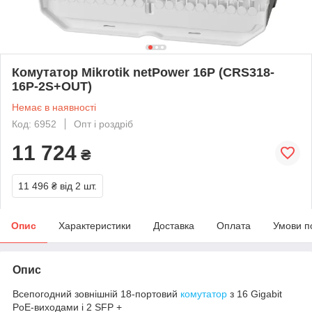
Комутатор Mikrotik netPower 16P (CRS318-
16P-2S+OUT)
Немає в наявності
Код: 6952
Опт і роздріб
11 724
₴
11 496 ₴
від 2 шт.
Опис
Характеристики
Доставка
Оплата
Умови п
Опис
Всепогодний зовнішній 18-портовий
комутатор
з 16 Gigabit
PoE-виходами і 2 SFP +