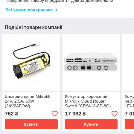
Повернення товару впродовж 14 днів за домовленістю
Всі умови повернення
Подібні товари компанії
Блок живлення Mikrotik
Комутатор керований
Кому
24V, 2.5А, 60W
Mikrotik Cloud Router
netP
(24V2APOW)
Switch (CRS418-8P-8G-
1Fi-
2S+RM)
762
17 982
7 0
₴
₴
Купити
Купити