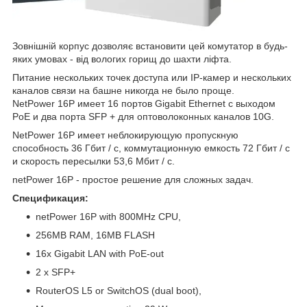
Зовнішній корпус дозволяє встановити цей комутатор в будь-
яких умовах - від вологих горищ до шахти ліфта.
Питание нескольких точек доступа или IP-камер и нескольких
каналов связи на башне никогда не было проще.
NetPower 16P имеет 16 портов Gigabit Ethernet с выходом
PoE и два порта SFP + для оптоволоконных каналов 10G.
NetPower 16P имеет неблокирующую пропускную
способность 36 Гбит / с, коммутационную емкость 72 Гбит / с
и скорость пересылки 53,6 Мбит / с.
netPower 16P - простое решение для сложных задач.
Спецификация:
netPower 16P with 800MHz CPU,
256MB RAM, 16MB FLASH
16x Gigabit LAN with PoE-out
2 x SFP+
RouterOS L5 or SwitchOS (dual boot),