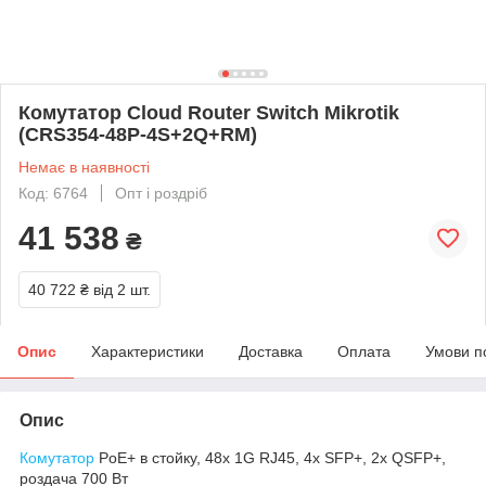
Комутатор Cloud Router Switch Mikrotik
(CRS354-48P-4S+2Q+RM)
Немає в наявності
Код: 6764
Опт і роздріб
41 538
₴
40 722 ₴
від 2 шт.
Опис
Характеристики
Доставка
Оплата
Умови п
Опис
Комутатор
PoE+ в стойку, 48х 1G RJ45, 4x SFP+, 2x QSFP+,
роздача 700 Вт