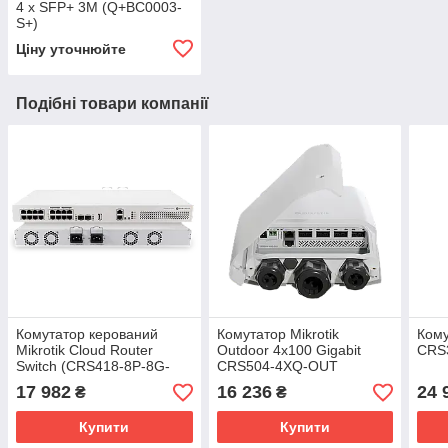
4 x SFP+ 3M (Q+BC0003-
S+)
Ціну уточнюйте
Подібні товари компанії
Комутатор керований
Комутатор Mikrotik
Кому
Mikrotik Cloud Router
Outdoor 4x100 Gigabit
CRS
Switch (CRS418-8P-8G-
CRS504-4XQ-OUT
2S+RM)
17 982
16 236
24 
₴
₴
Купити
Купити