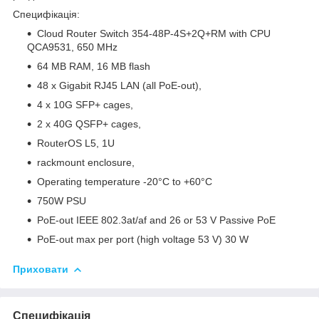
Специфікація:
Cloud Router Switch 354-48P-4S+2Q+RM with CPU
QCA9531, 650 MHz
64 MB RAM, 16 MB flash
48 x Gigabit RJ45 LAN (all PoE-out),
4 x 10G SFP+ cages,
2 x 40G QSFP+ cages,
RouterOS L5, 1U
rackmount enclosure,
Operating temperature -20°C to +60°C
750W PSU
PoE-out IEEE 802.3at/af and 26 or 53 V Passive PoE
PoE-out max per port (high voltage 53 V) 30 W
Приховати
Специфікація