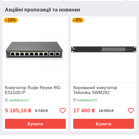
Акційні пропозиції та новинки
–10%
–8%
Комутатор Ruijie Reyee RG-
Керований комутатор
ES110D-P
Teltonika SWM282
В наявності
В наявності
5 165,10
17 460
₴
₴
5 739 ₴
18 990 ₴
Купити
Купити