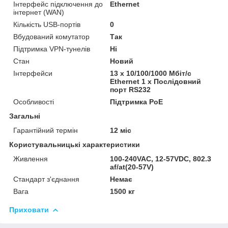
Інтерфейс підключення до
Ethernet
інтернет (WAN)
Кількість USB-портів
0
Вбудований комутатор
Так
Підтримка VPN-тунелів
Ні
Стан
Новий
Інтерфейси
13 х 10/100/1000 Мбіт/с
Ethernet 1 x Послідовний
порт RS232
Особливості
Підтримка PoE
Загальні
Гарантійний термін
12 міс
Користувальницькі характеристики
Живлення
100-240VAC, 12-57VDC, 802.3
af/at(20-57V)
Стандарт з'єднання
Немає
Вага
1500 кг
Приховати