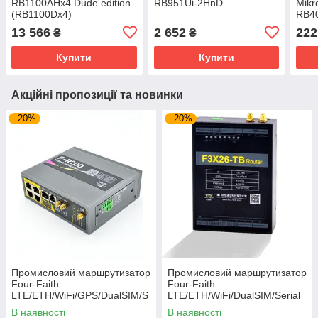
RB1100AHx4 Dude edition
RB951Ui-2HnD
Mikr
(RB1100Dx4)
RB40
13 566
2 652
222
₴
₴
Купити
Купити
Акційні пропозиції та новинки
–20%
–20%
Промисловий маршрутизатор
Промисловий маршрутизатор
Four-Faith
Four-Faith
LTE/ETH/WiFi/GPS/DualSIM/S
LTE/ETH/WiFi/DualSIM/Serial
erial/IO (F-R200)
(F3X26-TB-01-RS485)
В наявності
В наявності