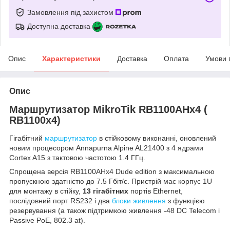
Замовлення під захистом
Доступна доставка
Опис
Характеристики
Доставка
Оплата
Умови 
Опис
Маршрутизатор MikroTik RB1100AHx4 (
RB1100x4)
Гігабітний
маршрутизатор
в стійковому виконанні, оновлений
новим процесором Annapurna Alpine AL21400 з 4 ядрами
Cortex A15 з тактовою частотою 1.4 ГГц.
Спрощена версія RB1100AHx4 Dude edition з максимальною
пропускною здатністю до 7.5 Гбіт/с. Пристрій має корпус 1U
для монтажу в стійку,
13 гігабітних
портів Ethernet,
послідовний порт RS232 і два
блоки живлення
з функцією
резервування (а також підтримкою живлення -48 DC Telecom і
Passive PoE, 802.3 at).