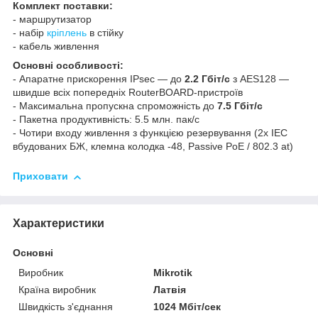
Комплект поставки:
- маршрутизатор
- набір
кріплень
в стійку
- кабель живлення
Основні особливості:
- Апаратне прискорення IPsec — до
2.2 Гбіт/с
з AES128 —
швидше всіх попередніх RouterBOARD-пристроїв
- Максимальна пропускна спроможність до
7.5 Гбіт/с
- Пакетна продуктивність: 5.5 млн. пак/с
- Чотири входу живлення з функцією резервування (2x IEC
вбудованих БЖ, клемна колодка -48, Passive PoE / 802.3 at)
Приховати
Характеристики
Основні
Виробник
Mikrotik
Країна виробник
Латвія
Швидкість з'єднання
1024 Мбіт/сек