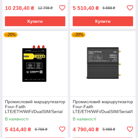
10 238,40
5 510,40
₴
₴
12 798 ₴
6 888 ₴
Купити
Купити
–20%
–20%
Промисловий маршрутизатор
Промисловий маршрутизатор
Four-Faith
Four-Faith
LTE/ETH/WiFi/DualSIM/Serial
LTE/ETH/WiFi/DualSIM/Serial/I
(F3X36Q)
O (IWR202)
В наявності
В наявності
5 414,40
4 790,40
₴
₴
6 768 ₴
5 988 ₴