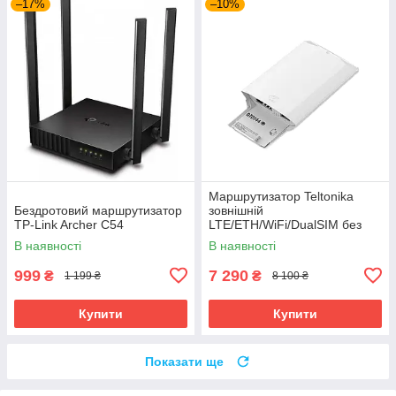
–17%
–10%
Маршрутизатор Teltonika
Бездротовий маршрутизатор
зовнішній
TP-Link Archer C54
LTE/ETH/WiFi/DualSIM без
БЖ (OTD144)
В наявності
В наявності
999
7 290
₴
₴
1 199 ₴
8 100 ₴
Купити
Купити
Показати ще