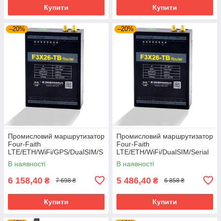
Купити
Купити
–20%
–20%
Промисловий маршрутизатор
Промисловий маршрутизатор
Four-Faith
Four-Faith
LTE/ETH/WiFi/GPS/DualSIM/S
LTE/ETH/WiFi/DualSIM/Serial
erial (F3X26-TB-01-RS485-
(F3X26-TB-01-RS232)
В наявності
В наявності
GNSS)
6 158,40
5 486,40
₴
₴
7 698 ₴
6 858 ₴
Купити
Купити