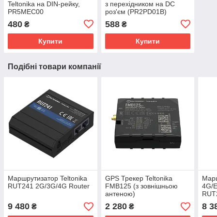
Teltonika на DIN-рейку,
з перехідником на DC
PR5MEC00
роз'єм (PR2PD01B)
480
588
₴
₴
Купити
Купити
Подібні товари компанії
Маршрутизатор Teltonika
GPS Трекер Teltonika
Марш
RUT241 2G/3G/4G Router
FMB125 (з зовнішньою
4G/
антеною)
RUT
9 480
2 280
8 3
₴
₴