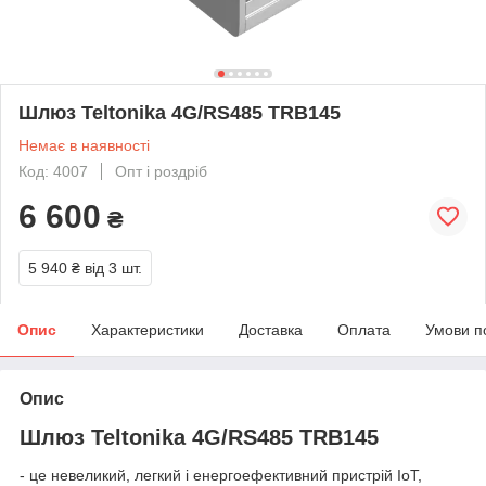
Шлюз Teltonika 4G/RS485 TRB145
Немає в наявності
Код: 4007
Опт і роздріб
6 600
₴
5 940 ₴
від 3 шт.
Опис
Характеристики
Доставка
Оплата
Умови п
Опис
Шлюз Teltonika 4G/RS485 TRB145
- це невеликий, легкий і енергоефективний пристрій IoT,