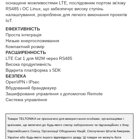
оснащене можливостями LTE, послідовним портом зв'язку
RS485 і ОС Linux, що забезпечує високу ступінь
налаштування, розроблене для легкого виконання проектів
IoT.
ЕФЕКТИВНІСТЬ
Проста інтеграція
Низьке енергоспоживання
Компактний розмір
РАСШИРЕННОСТЬ
LTE Cat 1 для M2M через RS485
Висока продуктивність
Відкрита платформа з SDK
БЕЗПЕКА
OpenVPN і IPsec
Вбудований брандмауер
Зашифроване управління з допомогою Remote
Система управління
Товари TELTONIKA не призначені для використання особами, організаціями і
країнами, що включені до будь-якого списку заборонених чи підсанкційних з боку
Європейського Союзу, Організації Обєднаних Націй, Сполучених Штатів Америки,
України або будь-якого іншого відповідного уряду. Ці товари не можуть бути