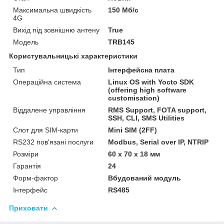
Максимальна швидкість
150 Мб/с
4G
Вихід під зовнішню антену
True
Модель
TRB145
Користувальницькі характеристики
Тип
Інтерфейсна плата
Операційна система
Linux OS with Yocto SDK
(offering high software
customisation)
Віддалене управління
RMS Support, FOTA support,
SSH, CLI, SMS Utilities
Слот для SIM-карти
Mini SIM (2FF)
RS232 пов'язані послуги
Modbus, Serial over IP, NTRIP
Розміри
60 x 70 x 18 мм
Гарантія
24
Форм-фактор
Вбудований модуль
Інтерфейс
RS485
Приховати