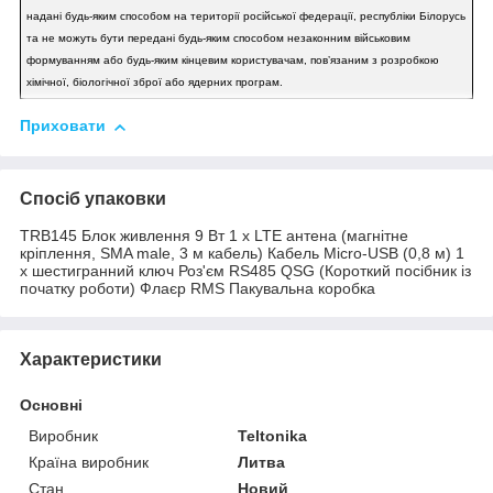
надані будь-яким способом на території російської федерації, республіки Білорусь
та не можуть бути передані будь-яким способом незаконним військовим
формуванням або будь-яким кінцевим користувачам, повʼязаним з розробкою
хімічної, біологічної зброї або ядерних програм.
Приховати
Спосіб упаковки
TRB145 Блок живлення 9 Вт 1 x LTE антена (магнітне
кріплення, SMA male, 3 м кабель) Кабель Micro-USB (0,8 м) 1
х шестигранний ключ Роз'єм RS485 QSG (Короткий посібник із
початку роботи) Флаєр RMS Пакувальна коробка
Характеристики
Основні
Виробник
Teltonika
Країна виробник
Литва
Стан
Новий